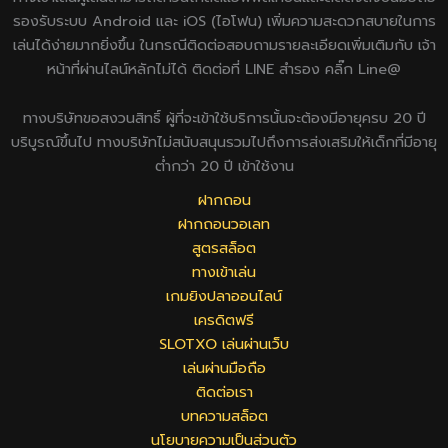
รองรับระบบ Android และ iOS (ไอโฟน) เพิ่มความสะดวกสบายในการ
เล่นได้ง่ายมากยิ่งขึ้น ในกรณีติดต่อสอบถามรายละเอียดเพิ่มเติมกับ เจ้า
หน้าที่ผ่านไลน์หลักไม่ได้ ติดต่อที่ LINE สำรอง คลิ๊ก Line@
ทางบริษัทขอสงวนสิทธิ์ ผู้ที่จะเข้าใช้บริการนั้นจะต้องมีอายุครบ 20 ปี
บริบูรณ์ขึ้นไป ทางบริษัทไม่สนับสนุนรวมไปถึงการส่งเสริมให้เด็กที่มีอายุ
ต่ำกว่า 20 ปี เข้าใช้งาน
ฝากถอน
ฝากถอนวอเลท
สูตรสล็อต
ทางเข้าเล่น
เกมยิงปลาออนไลน์
เครดิตฟรี
SLOTXO เล่นผ่านเว็บ
เล่นผ่านมือถือ
ติดต่อเรา
บทความสล็อต
นโยบายความเป็นส่วนตัว