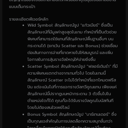
แบบเต็มกระเป๋า
รายละเอียดฟีเจอร์หลัก
Wild Symbol: สัญลักษณ์รูป “แก้วเบียร์” ซึ่งเป็น
สัญลักษณ์ที่มีมูลค่าสูงสุดในเกม ทำหน้าที่เป็นตัวช่วย
พิเศษที่สามารถใช้แทนที่สัญลักษณ์พื้นฐานอื่นๆ บน
กระดานได้ (ยกเว้น Scatter และ Bonus) ช่วยเชื่อม
ต่อเส้นทางการจ่ายที่ขาดหายไปให้สมบูรณ์ และเพิ่ม
โอกาสในการลุ้นรางวัลใหญ่ให้ง่ายยิ่งขึ้น
Scatter Symbol: สัญลักษณ์รูป “ฟลอร์เต้นรำ” ที่มี
ความพิเศษแตกต่างจากเกมทั่วไป โดยในเกมนี้
สัญลักษณ์ Scatter จะไม่ได้ทำหน้าที่แจกโหมดฟรีส
ปิน แต่จะเน้นไปที่การแจกรางวัลทวีคูณแทน เพียงแค่
สัญลักษณ์นี้ปรากฏบนหน้ากระดาน 3 ตัวขึ้นไปใน
ตำแหน่งใดก็ได้ คุณก็จะได้รับรางวัลคูณโบนัสทันที
โดยไม่ต้องสนใจเพย์ไลน์
Bonus Symbol: สัญลักษณ์รูป “บาร์เทนเดอร์” ซึ่ง
เป็นกุญแจสำคัญในการปลดล็อกความสนุกขั้นกว่า