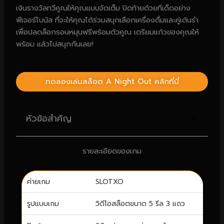
เงินรางวัลทวีคูณให้คุณแบบจัดเต็ม ปิดท้ายด้วยทีเด็ดอย่าง
ฟีเจอร์โบนัส ที่จะให้คุณได้ร่วมสนุกเลือกเครื่องดื่มและคู่เต้นรำ
เพื่อปลดล็อกรอบหมุนฟรีพร้อมตัวคูณ เตรียมแก้วของคุณให้
พร้อม แล้วไปสนุกกันเลย!
ทดลองเล่นสล็อต A Night Out คลิกที่นี่
หัวข้อสำคัญ
รายละเอียดของเกม
ค่ายเกม
SLOTXO
รูปแบบเกม
วิดีโอสล็อตขนาด 5 รีล 3 แถว