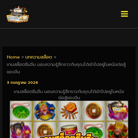
Skip
to
content
Home
บทความสล็อต
เกมสล็อตธีมจีน มอบความรู้สึกราวกับคุณได้เข้าไปอยู่ในหนังต่อสู้
ของจีน
3 กรกฎาคม 2026
เกมสล็อตธีมจีน มอบความรู้สึกราวกับคุณได้เข้าไปอยู่ในหนัง
ต่อสู้ของจีน