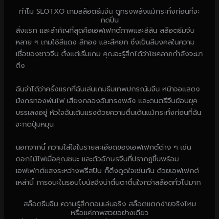
ทำไม SLOTXO เกมสล็อตธีมจีน ดูทรงพลังแม้กระทั่งก่อนที่จะ
กดปั่น
สิ่งแรก และสำคัญที่สุดคือเอฟเฟกต์ภาพและสีสัน สล็อตธีมจีน
หลาย ๆ เกมใช้สีแดง สีทอง และสีหยก ซึ่งเป็นสีมงคลในความ
เชื่อของชาวจีน ตั้งแต่เริ่มเกม คุณจะรู้สึกได้ว่าโชคลาภกำลังจะมา
ถึง
ฉันจำได้ว่าครั้งแรกที่ฉันเล่นเกมธีมเทพปกรณัมจีน หน้าจอแสดง
มังกรทองพ่นไฟ เสียงกลองอันทรงพลัง และดนตรีจีนย้อนยุค
บรรเลงอยู่ หัวใจฉันเต้นแรงด้วยความตื่นเต้นแม้กระทั่งก่อนที่ฉัน
จะกดปุ่มหมุน
นอกจากนี้ ความใส่ใจในรายละเอียดของเอฟเฟกต์ต่าง ๆ เช่น
ดอกไม้ไฟเมื่อคุณชนะ และตัวอักษรจีนที่ปรากฏขึ้นพร้อม
เอฟเฟกต์แสงระหว่างฟรีสปิน ก็ดึงดูดใจเช่นกัน ด้วยเอฟเฟกต์
เหล่านี้ การชนะในรอบโบนัสจึงน่าตื่นตาตื่นใจกว่าสล็อตทั่วไปมาก
สล็อตธีมจีน ความรู้สึกตอนเล่นจริง สล็อตแตกง่ายจริงไหม
หรือแค่ภาพสวยอย่างเดียว