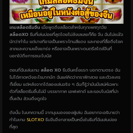
เกมสล็อตธีมจีน
เมื่อพูดถึงสล็อตสำหรับทุกเพศทุกวัย
สล็อตXO
ธีมที่เล่นบ่อยที่สุดโดยไม่ลังเลเลยก็คือ จีน ฉันไม่แน่ใจ
นักว่าทำไม แต่บางทีอาจเป็นเพราะโทนสีแดง และทองที่สื่อถึงโชค
ลาภและความแข็งแกร่ง หรืออาจเป็นเพราะดนตรีสไตล์จีนที่
บอกใบ้ถึงการชนะโบนัส
ตอนที่ฉันเล่นเกม
สล็อต XO
ธีมจีนครั้งแรก บอกตามตรง ฉัน
ไม่ได้คาดหวังอะไรมากนัก ฉันแค่คิดว่ากราฟิกสวย และตัวละคร
ก็เยี่ยม แต่หลังจากได้ลองเล่นจริง ๆ ฉันก็รู้ว่ามันมีเสน่ห์เฉพาะ
ตัวที่สล็อตธีมอื่นไม่มี บรรยากาศ เอฟเฟกต์ และรอบโบนัสที่น่า
ตื่นเต้น ล้วนดึงดูดใจ
ดังนั้น ในบทความนี้ จากมุมมองของผู้เล่น ฉันอยากจะอธิบายว่า
ทำไมเกม
SLOTXO
ธีมจีนจึงกลายเป็นหนึ่งในธีมที่ฉันเล่นบ่อย
ที่สุด