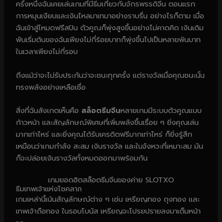
ครั้งหนึ่งฉันเคยเล่นเกมที่มีธีมเกี่ยวกับจักรพรรดิจีน ตอนแรก
การหมุนเงียบและเงินไหลมาเทมาอย่างราบรื่น อย่างไรก็ตาม เมื่อ
ฉันเข้าสู่โหมดฟรีสปิน ตัวคูณก็พุ่งสูงขึ้นอย่างไม่คาดคิด เงินเดิม
พันเริ่มต้นของฉันเพียงไม่กี่ร้อยบาทก็พุ่งขึ้นไปเป็นหลายพันบาท
ในเวลาเพียงไม่กี่รอบ
ถึงแม้ว่าจะไม่รับประกันว่าจะชนะทุกครั้ง แต่รางวัลเมื่อคุณชนะนั้น
ทรงพลังอย่างเหลือเชื่อ
สิ่งที่ฉันสังเกตเห็นคือ
สล็อตธีมจีน
หลายเกมมีระบบตัวคูณแบบ
ก้าวหน้า และสัญลักษณ์พิเศษที่เพิ่มพลังขึ้นเรื่อย ๆ ยิ่งคุณเล่น
มากเท่าไหร่ และยิ่งคุณได้รับเครดิตฟรีมากเท่าไหร่ ก็ยิ่งรู้สึก
เหมือนว่าเกมกำลัง สะสม เงินรางวัล และในจังหวะที่เหมาะสม มัน
ก็จะปล่อยเงินรางวัลทั้งหมดออกมาพร้อมกัน
เกมยอดฮิตสล็อตธีมจีนของค่าย SLOTXO
ธีมเทพเจ้าแห่งโชคลาภ
เกมเหล่านี้เน้นสัญลักษณ์ต่าง ๆ เช่น เหรียญทอง ถุงทอง และ
เทพเจ้าถือทอง ในรอบโบนัส เหรียญจะโปรยปรายลงมาเต็มหน้า