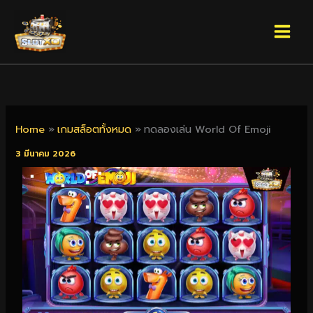
Skip
to
content
Home
เกมสล็อตทั้งหมด
ทดลองเล่น World Of Emoji
3 มีนาคม 2026