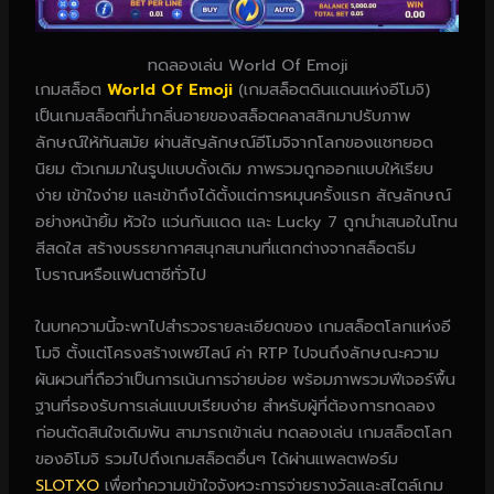
ทดลองเล่น World Of Emoji
เกมสล็อต
World Of Emoji
(เกมสล็อตดินแดนแห่งอีโมจิ)
เป็นเกมสล็อตที่นำกลิ่นอายของสล็อตคลาสสิกมาปรับภาพ
ลักษณ์ให้ทันสมัย ผ่านสัญลักษณ์อีโมจิจากโลกของแชทยอด
นิยม ตัวเกมมาในรูปแบบดั้งเดิม ภาพรวมถูกออกแบบให้เรียบ
ง่าย เข้าใจง่าย และเข้าถึงได้ตั้งแต่การหมุนครั้งแรก สัญลักษณ์
อย่างหน้ายิ้ม หัวใจ แว่นกันแดด และ Lucky 7 ถูกนำเสนอในโทน
สีสดใส สร้างบรรยากาศสนุกสนานที่แตกต่างจากสล็อตธีม
โบราณหรือแฟนตาซีทั่วไป
ในบทความนี้จะพาไปสำรวจรายละเอียดของ เกมสล็อตโลกแห่งอี
โมจิ ตั้งแต่โครงสร้างเพย์ไลน์ ค่า RTP ไปจนถึงลักษณะความ
ผันผวนที่ถือว่าเป็นการเน้นการจ่ายบ่อย พร้อมภาพรวมฟีเจอร์พื้น
ฐานที่รองรับการเล่นแบบเรียบง่าย สำหรับผู้ที่ต้องการทดลอง
ก่อนตัดสินใจเดิมพัน สามารถเข้าเล่น ทดลองเล่น เกมสล็อตโลก
ของอิโมจิ รวมไปถึงเกมสล็อตอื่นๆ ได้ผ่านแพลตฟอร์ม
SLOTXO
เพื่อทำความเข้าใจจังหวะการจ่ายรางวัลและสไตล์เกม