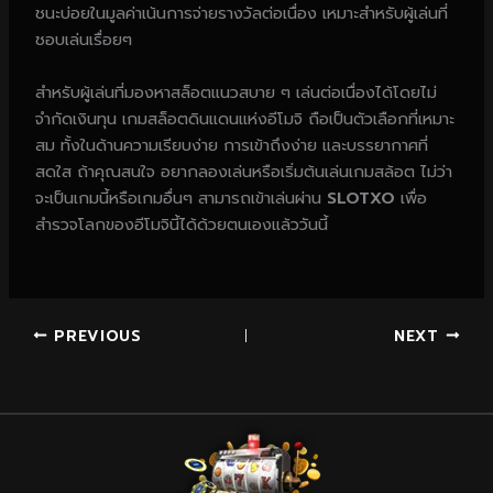
ชนะบ่อยในมูลค่าเน้นการจ่ายรางวัลต่อเนื่อง เหมาะสำหรับผู้เล่นที่
ชอบเล่นเรื่อยๆ
สำหรับผู้เล่นที่มองหาสล็อตแนวสบาย ๆ เล่นต่อเนื่องได้โดยไม่
จำกัดเงินทุน เกมสล็อตดินแดนแห่งอีโมจิ ถือเป็นตัวเลือกที่เหมาะ
สม ทั้งในด้านความเรียบง่าย การเข้าถึงง่าย และบรรยากาศที่
สดใส ถ้าคุณสนใจ อยากลองเล่นหรือเริ่มต้นเล่นเกมสล้อต ไม่ว่า
จะเป็นเกมนี้หรือเกมอื่นๆ สามารถเข้าเล่นผ่าน
SLOTXO
เพื่อ
สำรวจโลกของอีโมจินี้ได้ด้วยตนเองแล้ววันนี้
PREVIOUS
NEXT