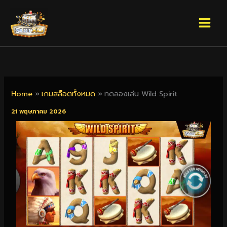
Skip
to
content
Home
เกมสล็อตทั้งหมด
ทดลองเล่น Wild Spirit
21 พฤษภาคม 2026