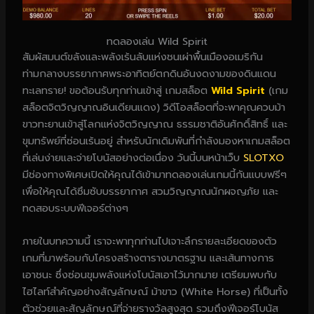
ทดลองเล่น Wild Spirit
สัมผัสมนต์ขลังและพลังเร้นลับแห่งชนเผ่าพื้นเมืองอเมริกัน
ท่ามกลางบรรยากาศพระอาทิตย์ตกดินอันงดงามของดินแดน
ทะเลทราย! ขอต้อนรับทุกท่านเข้าสู่ เกมสล็อต
Wild Spirit
(เกม
สล็อตจิตวิญญาณอินเดียนแดง) วิดีโอสล็อตที่จะพาคุณควบม้า
ขาวทะยานเข้าสู่โลกแห่งจิตวิญญาณ ธรรมชาติอันศักดิ์สิทธิ์ และ
ขุมทรัพย์ที่ซ่อนเร้นอยู่ สำหรับนักเดิมพันที่กำลังมองหาเกมสล็อต
ที่เล่นง่ายและจ่ายโบนัสอย่างต่อเนื่อง วันนี้บนหน้าเว็บ
SLOTXO
มีช่องทางพิเศษเปิดให้คุณได้เข้ามาทดลองเล่นเกมนี้กันแบบฟรีๆ
เพื่อให้คุณได้ซึมซับบรรยากาศ สวมวิญญาณนักผจญภัย และ
ทดสอบระบบฟีเจอร์ต่างๆ
ภายในบทความนี้ เราจะพาทุกท่านไปเจาะลึกรายละเอียดของตัว
เกมที่มาพร้อมกับโครงสร้างตารางมาตรฐาน และเส้นทางการ
เอาชนะ ซึ่งซ่อนขุมพลังแห่งโบนัสเอาไว้มากมาย เตรียมพบกับ
ไฮไลท์สำคัญอย่างสัญลักษณ์ ม้าขาว (White Horse) ที่เป็นทั้ง
ตัวช่วยและสัญลักษณ์ที่จ่ายรางวัลสูงสุด รวมถึงฟีเจอร์โบนัส