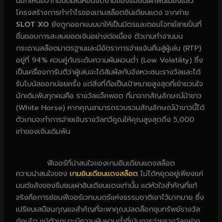
นอกเหนือจากมนต์เสน่ห์อันงดงามของธีมชนเผ่าพื้นเมืองแล้ว
โครงสร้างการทำกำไรของเกมสล็อตอินเดียนแดง จากค่าย
SLOT XO
ยังถูกออกแบบมาให้เป็นมิตรและตอบโจทย์สายปั่นที่
ชื่นชอบการสะสมยอดเงินอย่างต่อเนื่อง ตัวเกมทำงานบน
กระดานสล็อตมาตรฐานและมีอัตราการจ่ายเงินคืนสู่ผู้เล่น (RTP)
อยู่ที่ 94% ควบคู่กับระดับความผันผวนต่ำ (Low Volatility) ซึ่ง
เป็นเครื่องการันตีว่าผู้เล่นจะได้สัมผัสกับจังหวะชนะรางวัลและได้
รับโบนัสออกบ่อยครั้ง แต่สิ่งที่ถือเป็นเป้าหมายสูงสุดที่เย้ายวนใจ
นักเดิมพันทุกคนคือ รางวัลแจ็คพอต ที่มาจากสัญลักษณ์ม้าขาว
(White Horse) หากคุณสามารถรวบรวมสัญลักษณ์ม้าขาวนี้ได้
ตัวเกมจะทำการจ่ายเงินรางวัลทวีคูณให้คุณสูงสุดถึง 5,000
เท่าของเงินเดิมพัน
ฟีเจอร์ที่น่าสนใจของเกมอินเดียนแดงสล็อต
ความน่าสนใจของ
เกมอินเดียนแดงสล็อต
ไม่ได้หยุดอยู่เพียงแค่
มนต์ขลังของธีมชนเผ่าอินเดียนแดงเท่านั้น แต่หัวใจสำคัญที่แท้
จริงคือการซ่อนฟีเจอร์เวทมนตร์แห่งธรรมชาติเอาไว้มากมาย ซึ่ง
เปรียบเสมือนกุญแจสำคัญที่จะพาคุณปลดล็อกขุมทรัพย์รางวัล
ก้อนโต แม้ตัวเกมจะมีความผันผวนต่ำที่เน้นการจ่ายรางวัลอย่าง