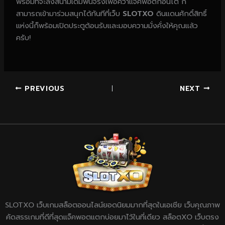
พร้อมที่จะลงสนามเดิมพันจริงเพื่อคว้าแจ็คพอตก้อนโต ก็
สามารถเข้ามาร่วมสนุกได้ทันทีที่เว็บ
SLOTXO
ดินแดนศักดิ์สิทธิ์
แห่งนี้ก็พร้อมเปิดประตูต้อนรับและมอบความมั่งคั่งให้คุณแล้ว
ครับ!
PREVIOUS
NEXT
SLOTXO เว็บเกมสล็อตออนไลน์ยอดนิยมมากที่สุดในเอเชีย เว็บคุณภาพ
คัดสรรเกมที่ดีที่สุดแจ็คพอตแตกบ่อยมาไว้ในที่เดียว สล็อตXO เว็บตรง