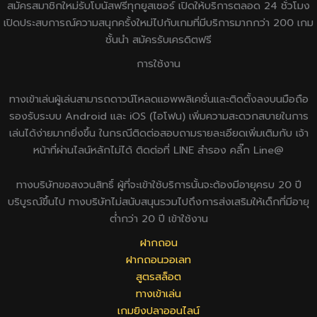
สมัครสมาชิกใหม่รับโบนัสฟรีทุกยูสเซอร์ เปิดให้บริการตลอด 24 ชั่วโมง
เปิดประสบการณ์ความสนุกครั้งใหม่ไปกับเกมที่มีบริการมากกว่า 200 เกม
ชั้นนำ สมัครรับเครดิตฟรี
การใช้งาน
ทางเข้าเล่นผู้เล่นสามารถดาวน์โหลดแอพพลิเคชั่นและติดตั้งลงบนมือถือ
รองรับระบบ Android และ iOS (ไอโฟน) เพิ่มความสะดวกสบายในการ
เล่นได้ง่ายมากยิ่งขึ้น ในกรณีติดต่อสอบถามรายละเอียดเพิ่มเติมกับ เจ้า
หน้าที่ผ่านไลน์หลักไม่ได้ ติดต่อที่ LINE สำรอง คลิ๊ก Line@
ทางบริษัทขอสงวนสิทธิ์ ผู้ที่จะเข้าใช้บริการนั้นจะต้องมีอายุครบ 20 ปี
บริบูรณ์ขึ้นไป ทางบริษัทไม่สนับสนุนรวมไปถึงการส่งเสริมให้เด็กที่มีอายุ
ต่ำกว่า 20 ปี เข้าใช้งาน
ฝากถอน
ฝากถอนวอเลท
สูตรสล็อต
ทางเข้าเล่น
เกมยิงปลาออนไลน์