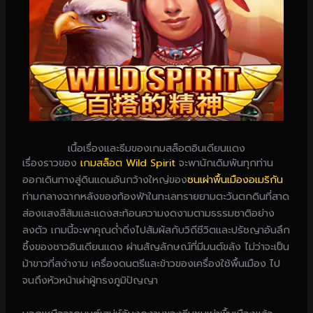
เนื้อเรื่องและธีมของเกมสล็อตอินเดียนแดง
เรื่องราวของ
เกมสล็อต Wild Spirit
จะพานักเดิมพันทุกท่าน
ออกเดินทางสู่ดินแดนอันกว้างใหญ่ของ
ชนเผ่าพื้นเมืองอเมริกัน
ท่ามกลางฉากหลังของท้องฟ้าในทะเลทรายยามตะวันตกดินที่สาด
ส่องแสงสีส้มและแดงสะท้อนความงดงามตามธรรมชาติอย่าง
ลงตัว เกมนี้จะพาคุณด่ำดิ่งไปสัมผัสกับวิถีชีวิตและปรัชญาอันลึก
ซึ้งของชาวอินเดียนแดง ผ่านสัญลักษณ์ที่มีมนต์ขลัง ไม่ว่าจะเป็น
ม้าขาวที่สง่างาม เครื่องดนตรีและข้าวของเครื่องใช้พื้นเมือง ไป
จนถึงหัวหน้าเผ่าผู้ทรงภูมิปัญญา