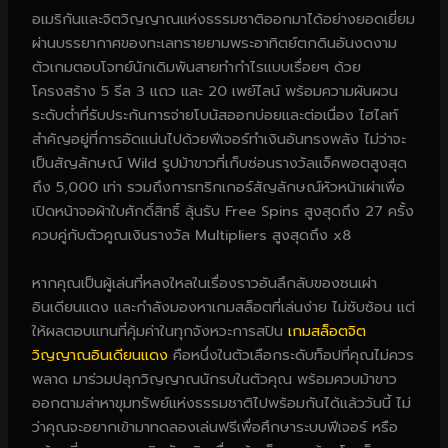
อเมริกันและจิตวิญญาณแห่งธรรมชาติออกมาได้อย่างยอดเยี่ยม
ผ่านบรรยากาศของทะเลทรายยามพระอาทิตย์ตกดินอันงดงาม
ตัวเกมตอบโจทย์นักเดิมพันสายทำกำไรแบบเรื่อยๆ ด้วย
โครงสร้าง 5 รีล 3 แถว และ 20 เพย์ไลน์ พร้อมความผันผวน
ระดับต่ำที่รับประกันการจ่ายโบนัสออกบ่อยและต่อเนื่อง ไฮไลท์
สำคัญอยู่ที่การอัดแน่นไปด้วยฟีเจอร์ทำเงินอันทรงพลัง ไม่ว่าจะ
เป็นสัญลักษณ์ Wild รูปม้าขาวที่เก็บซ่อนรางวัลแจ็คพอตสูงสุด
ถึง 5,000 เท่า รวมถึงการทริกเกอร์สัญลักษณ์หัวหน้าเผ่าเพื่อ
เปิดหน้าจอผ้าใบศักดิ์สิทธิ์ ลุ้นรับ Free Spins สูงสุดถึง 27 ครั้ง
ควบคู่กับตัวคูณเงินรางวัล Multipliers สูงสุดถึง x8
หากคุณเป็นผู้เล่นที่หลงใหลในเรื่องราวอันลึกลับของชนเผ่า
อินเดียนแดง และกำลังมองหาเกมสล็อตที่เล่นง่าย ไม่ซับซ้อน แต่
ให้ผลตอบแทนที่คุ้มค่าในทุกจังหวะการสปิน
เกมสล็อตจิต
วิญญาณอินเดียนแดง
คือหนึ่งในตัวเลือกระดับท็อปที่คุณไม่ควร
พลาด มาร่วมปลุกวิญญาณนักรบในตัวคุณ พร้อมควบม้าขาว
ออกตามล่าหาขุมทรัพย์แห่งธรรมชาติไปพร้อมกันได้แล้ววันนี้ ไม่
ว่าคุณจะอยากเข้ามาทดลองเล่นฟรีเพื่อศึกษาระบบฟีเจอร์ หรือ