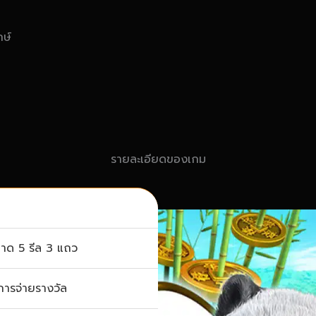
กษ์
รายละเอียดของเกม
นาด 5 รีล 3 แถว
ารจ่ายรางวัล