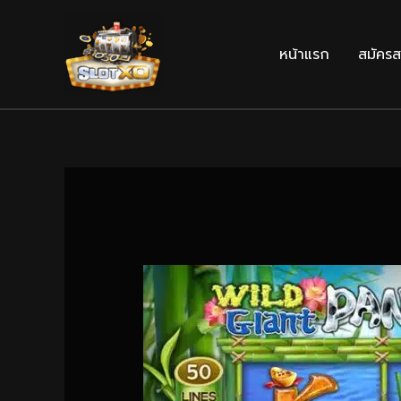
Skip
to
หน้าแรก
สมัครส
content