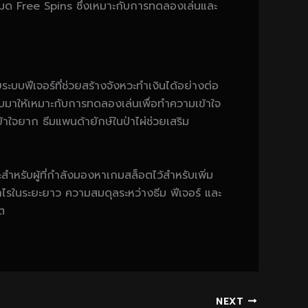
่โหมด Free Spins ซึ่งเหมาะกับการทดลองเล่นและ
ะบบฟีเจอร์ที่ช่วยสร้างจังหวะทำเงินได้อย่างต่อ
บมาให้เหมาะกับการทดลองเล่นเพื่อทำความเข้าใจ
ใจยาก ธีมแพนด้ายักษ์ในป่าไผ่ช่วยเสริม
ำหรับผู้ที่กำลังมองหาเกมสล็อตไว้สำหรับเพิ่ม
ำกำไรในระยะยาว ความสมดุลระหว่างธีม ฟีเจอร์ และ
ต
NEXT