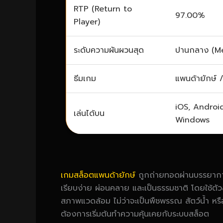
RTP (Return to
97.00%
Player)
ระดับความผันผวนสุด
ปานกลาง (Me
ธีมเกม
แพนด้ายักษ์ /
iOS, Androi
เล่นได้บน
Windows
เกมสล็อตแพนด้ายักษ์
ถูกถ่ายทอดผ่านบรรยากาศ
เรียบง่าย ผ่อนคลาย และเป็นธรรมชาติ โดยใช้ต
สภาพแวดล้อม ไม่ว่าจะเป็นพืชพรรณ สัตว์น้ำ หรืออ
ต้องการเริ่มต้นทำความคุ้นเคยกับระบบสล็อต