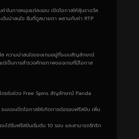
ุ้มค่าในการหมุนแต่ละรอบ เปิดโอกาสให้ลุ้นรางวัล
ระดับน่าสนใจ ธีมที่ดูสบายตา ผสานกับค่า RTP
โบนัส ความน่าสนใจของเกมอยู่ที่ระบบสัญลักษณ์
ธ์ แต่เป็นการสำรวจศักยภาพของเกมที่มีโอกาส
ขึ้น โดยในช่วง Free Spins สัญลักษณ์ Panda
 ระบบจะเปิดโอกาสให้เกิดการต่อรอบฟรีสปิน เพิ่ม
จะได้รับฟรีสปินเริ่มต้น 10 รอบ และสามารถรีทริก