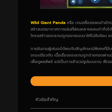
Wild Giant Panda
หรือ เกมสล็อตแพนด้ายักษ์
สร้างบรรยากาศการเล่นที่ผ่อนคลายและเข้าถึงได้
โครงสร้างของเกมถูกออกแบบมาให้ไม่ซับซ้อน แต
ภายในเกมผู้เล่นจะได้พบกับสัญลักษณ์พิเศษที่มี
ขณะเดียวกัน เนื้อเรื่องของเกมถูกถ่ายทอดผ่านฉ
เพื่อดูผลลัพธ์ แต่เป็นการสำรวจรูปแบบเกม ฟี
หัวข้อสำคัญ