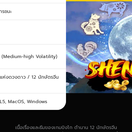
การชนะ
 (Medium-high Volatility)
แห่งดวงดาว / 12 นักษัตรจีน
ML5, MacOS, Windows
เนื้อเรื่องและธีมของเกมบิงโก ตำนาน 12 นักษัตรจีน