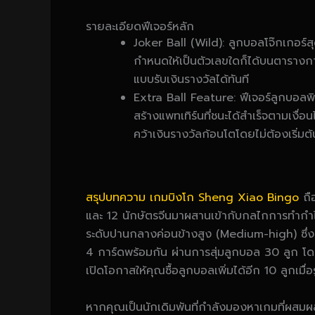
รายละเอียดฟีเจอร์หลัก
Joker Ball (Wild): ลูกบอลโจ๊กเกอร์สุ
กำหนดให้เป็นตัวเลขใดก็ได้บนตารางกา
แบบรับเงินรางวัลได้ทันที
Extra Ball Feature: ฟีเจอร์ลูกบอลพ
สร้างแพทเทิร์นที่ชนะได้สำเร็จตามเงื่
คว้าเงินรางวัลก้อนโตโดยไม่ต้องเริ่มต
สรุปบทความ เกมบิงโก Sheng Xiao Bingo
ถื
และ 12 นักษัตรจีนมาผสานเข้ากับกลไกการทำกำไรไ
ระดับปานกลางค่อนข้างสูง (Medium-high) ซึ่งช่
4 การ์ดพร้อมกัน ผ่านการสุ่มลูกบอล 30 ลูก โดย
เปิดโอกาสให้คุณซื้อลูกบอลเพิ่มได้อีก 10 ลูกเมื่
หากคุณเป็นนักเดิมพันที่กำลังมองหาเกมที่ผสมผ