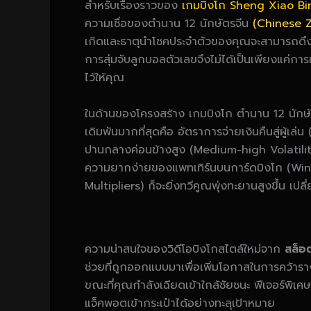
สำหรับเรื่องราวของ
เกมบิงโก Sheng Xiao B
ความเชื่อของตำนาน 12 นักษัตรจีน
(Chinese Z
เกิดและธาตุนำโชคประจำตัวของคุณจะสามารถดึงด
การสุ่มจับลูกบอลตัวเลขจึงไม่ได้เป็นเพียงแค่ก
ไว้ให้คุณ
ในด้านของโครงสร้าง เกมบิงโก ตำนาน 12 นักษั
เดิมพันมากที่สุดคือ อัตราการจ่ายเงินคืนสู่ผู้เ
ปานกลางค่อนข้างสูง (Medium-high Volatility)
ความยากง่ายของแพทเทิร์นบนการ์ดบิงโก (Winnin
Multipliers) ก็จะยิ่งทวีคูณพุ่งทะยานสูงขึ้น 
ความน่าสนใจของวิดีโอบิงโกสไตล์ใหม่จาก
สล็
ช่วยที่ถูกออกแบบมาเพื่อเพิ่มโอกาสในการคว้ารา
ขณะที่คุณกำลังเฉียดเข้าใกล้ชัยชนะ ฟีเจอร์พิเ
แจ็คพอตเข้ากระเป๋าได้อย่างทะลุเป้าหมาย