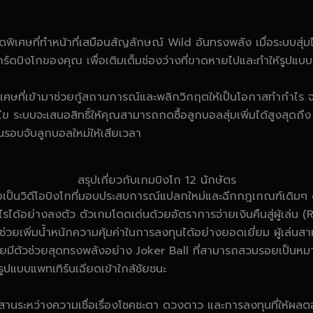
ดพิเศษที่ทำหน้าที่เสมือนสัญลักษณ์ Wild อันทรงพลัง เมื่อระบบสุ่
ร์ดบิงโกของคุณ เพื่อเติมเต็มช่องว่างที่ขาดหายไปและทำให้รูปแ
ิเศษที่เข้ามาช่วยกู้สถานการณ์และพลิกวิกฤตให้เป็นโอกาสทำกำไร จ
อนไข ระบบจะเสนอสิทธิ์ให้คุณสามารถกดซื้อลูกบอลสุ่มเพิ่มได้สูงสุดถ
้นรอบจับลูกบอลใหม่ให้เสียเวลา
สรุปเกี่ยวกับเกมบิงโก 12 นักษัตร
อเป็นวิดีโอบิงโกที่มอบประสบการณ์แปลกใหม่และฉีกกฎเกณฑ์เดิมๆ
ด้อย่างลงตัว ตัวเกมโดดเด่นด้วยอัตราการจ่ายเงินคืนสู่ผู้เล่น (
วยเพิ่มน้ำหนักความคุ้มค่าในการลงทุนได้อย่างยอดเยี่ยม ผู้เล่นส
มีตัวช่วยสุดทรงพลังอย่าง Joker Ball ที่สามารถสวมรอยเป็นหมายเ
อรูปแบบแพทเทิร์นเฉียดเข้าใกล้ชัยชนะ
สานระหว่างความเชื่อเรื่องโชคชะตา ดวงดาว และการลงทุนที่ให้ผลต