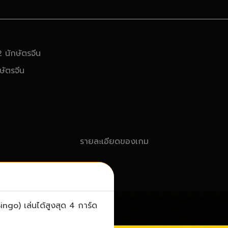
2 นักษัตรจีน
ษัตรจีน
รายละเอียดของเกม
ingo) เล่นได้สูงสุด 4 การ์ด