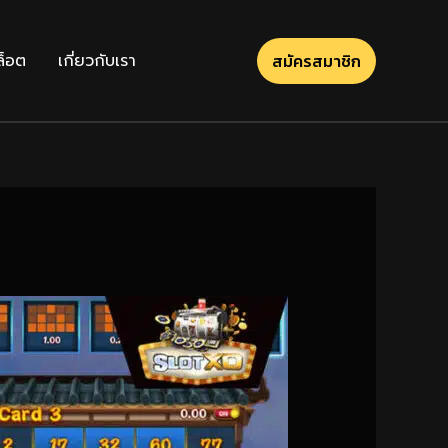
ล็อต
เกี่ยวกับเรา
สมัครสมาชิก