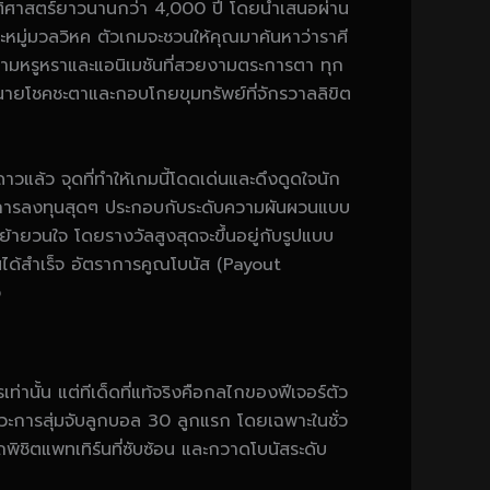
ะวัติศาสตร์ยาวนานกว่า 4,000 ปี โดยนำเสนอผ่าน
หมู่มวลวิหค ตัวเกมจะชวนให้คุณมาค้นหาว่าราศี
วามหรูหราและแอนิเมชันที่สวยงามตระการตา ทุก
ำนายโชคชะตาและกอบโกยขุมทรัพย์ที่จักรวาลลิขิต
้ว จุดที่ทำให้เกมนี้โดดเด่นและดึงดูดใจนัก
ค่าต่อการลงทุนสุดๆ ประกอบกับระดับความผันผวนแบบ
ายวนใจ โดยรางวัลสูงสุดจะขึ้นอยู่กับรูปแบบ
นได้สำเร็จ อัตราการคูณโบนัส (Payout
จ
านั้น แต่ทีเด็ดที่แท้จริงคือกลไกของฟีเจอร์ตัว
หวะการสุ่มจับลูกบอล 30 ลูกแรก โดยเฉพาะในชั่ว
พิชิตแพทเทิร์นที่ซับซ้อน และกวาดโบนัสระดับ