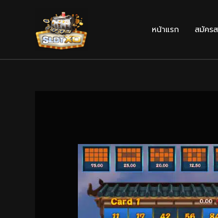
Skip
to
หน้าแรก
สมัครส
content