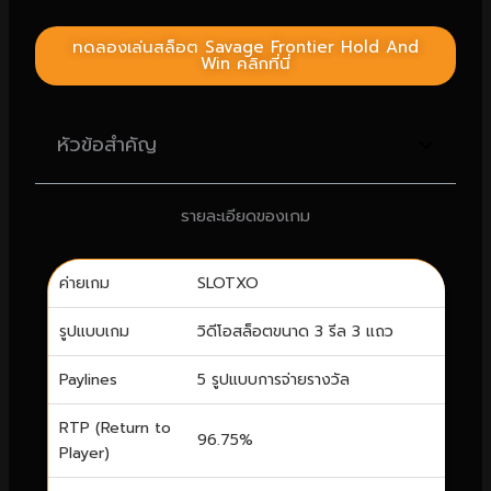
ทดลองเล่นสล็อต Savage Frontier Hold And
Win คลิกที่นี่
หัวข้อสำคัญ
รายละเอียดของเกม
ค่ายเกม
SLOTXO
รูปแบบเกม
วิดีโอสล็อตขนาด 3 รีล 3 แถว
Paylines
5 รูปแบบการจ่ายรางวัล
RTP (Return to
96.75%
Player)