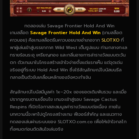
ทดลองเล่น Savage Frontier Hold And Win
เกมสล็อต
Savage Frontier Hold And Win
(เกมสล็อต
คาวบอย) คือเกมสล็อตธีมคาวบอยนายอำเภอจาก
SLOTXO
ที่
พาผู้เล่นเข้าสู่บรรยากาศ Wild West เต็มรูปแบบ ท่ามกลางทะเล
ทรายร้อนระอุ เหรียญทอง และกลิ่นอายการล่ารางวัลแบบตะวัน
ตก ตัวเกมมาในโครงสร้างเข้าใจง่ายตั้งแต่แรกเห็น แต่จุดเด่น
จริงอยู่ที่ระบบ Hold And Win ซึ่งใช้สัญลักษณ์โบนัสบนรีล
กลางเป็นตัวขับเคลื่อนหลักของจังหวะทำเงิน
สัญลักษณ์โบนัสมีมูลค่า 1x–20x ของยอดเดิมพันรวม และเมื่อ
ปรากฏครบตามเงื่อนไข เกมจะเข้าสู่รอบ Savage Cactus
Respins ที่เปิดโอกาสสะสมมูลค่ารางวัลแบบต่อเนื่อง ภายใน
บทความนี้จะพาไปดูโครงสร้างเกม ฟีเจอร์สำคัญ และแนวทาง
ทดลองเล่นผ่านระบบของ SLOTXO.com.co เพื่อให้เข้าใจกลไก
ทั้งหมดก่อนตัดสินใจเล่นจริง