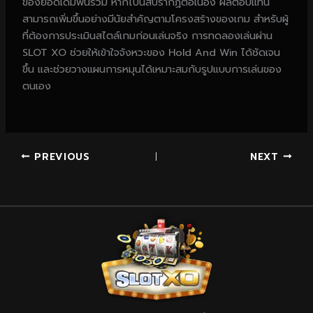
ของยอดเดิมพันรวม หากโบนัสปรากฏต่อเนื่อง ผลตอบแทน
สามารถเพิ่มขึ้นอย่างมีนัยสำคัญตามโครงสร้างของเกม สำหรับผู้
ที่ต้องการประเมินสไตล์เกมก่อนเล่นจริง การทดลองเล่นผ่าน
SLOT XO ช่วยให้เข้าใจจังหวะของ Hold And Win ได้ชัดเจน
ขึ้น และช่วยวางแผนการหมุนได้เหมาะสมกับรูปแบบการเล่นของ
ตนเอง
PREVIOUS
NEXT