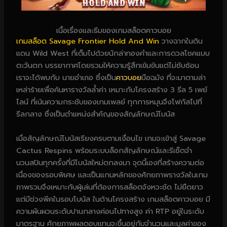
เนื้อเรื่องและธีมของเกมสล็อตคาวบอย
เกมสล็อต Savage Frontier Hold And Win
วางฉากในดิน
แดน Wild West ที่เต็มไปด้วยนักล่าทองคำและการดวลโชคแบบ
ตะวันตก บรรยากาศโดยรวมให้ความรู้สึกเข้มข้นแต่ไม่ซับซ้อน
เราจะได้พบกับ นายอำเภอ ซึ่งเป็น
คาวบอย
มือฉมัง ที่จะมาตามล่า
เหล่าร้ายเพื่อค้นหารางวัลล้ำค่า เหมาะกับโครงสร้าง 3 รีล 5 เพย์
ไลน์ ที่เน้นความกระชับของเกมเพลย์ ทุกการหมุนจึงโฟกัสไปที่
รีลกลาง ซึ่งเป็นตำแหน่งสำคัญของสัญลักษณ์โบนัส
เมื่อสัญลักษณ์โบนัสเรียงครบตามเงื่อนไข เกมจะเข้าสู่ Savage
Cactus Respins พร้อมระบบล็อกสัญลักษณ์และรีเซ็ตจำ
นวนสปินทุกครั้งที่มีโบนัสใหม่ตกลงมา จุดนี้เองที่สร้างความต่อ
เนื่องของรอบพิเศษ และเป็นแกนหลักของศักยภาพรางวัลในเกม
ภาพรวมจึงเหมาะกับผู้เล่นที่ต้องการสล็อตจังหวะชัด ไม่ยืดยาว
แต่มีช่วงพีคในรอบโบนัส ในด้านโครงสร้าง เกมสล็อตคาวบอย มี
ความผันผวนระดับปานกลางค่อนไปทางสูง ค่า RTP อยู่ในระดับ
มาตรฐาน ศักยภาพผลตอบแทนจะขึ้นอยู่กับจำนวนและมูลค่าของ