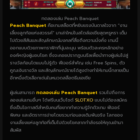
ทดลองเล่น Peach Banquet
Peach Banquet
คือเกมสล็อตที่หยิบแรงบันดาลใจจาก “งาน
เลี้ยงลูกท้อแห่งสวรรค์” มาเล่าใหม่ในสไตล์เอเชียสุดหรูหรา เต็ม
ไปด้วยสีสันและสัญลักษณ์มงคลที่สื่อถึงความมั่งคั่ง เกมนี้
ออกแบบด้วยภาพกราฟิกที่นุ่มละมุน พร้อมตัวละครหลักอย่าง
องค์หญิงผู้มอบโชค ซึ่งจะคอยปรากฏบนรีลเพื่อนำทางผู้เล่นไปสู่
รางวัลก้อนโตแบบไม่รู้ตัว ฟีเจอร์สำคัญ เช่น Free Spins, ตัว
คูณเงินรางวัล และสัญลักษณ์รายได้สูงต่างทำให้เกมนี้กลายเป็น
อีกหนึ่งตัวเลือกเด่นในหมวดสล็อตธีมเอเชีย
ผู้เล่นสามารถ
ทดลองเล่น Peach Banquet
รวมไปถึงการ
ลองเล่นเกมอื่นๆ ได้ฟรีบนเว็บไซต์
SLOTXO
แบบไม่ต้องสมัคร
ซึ่งเป็นโอกาสดีสำหรับคนที่อยากทำความรู้จักตัวเกม ฟีเจอร์
พิเศษ และอัตราการจ่ายโดยรวมก่อนลงเดิมพันจริง โลกของ
งานเลี้ยงแห่งลูกท้อที่เต็มไปด้วยโชคลาภกำลังรอให้คุณเข้ามา
สัมผัส