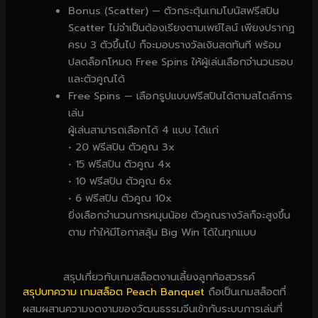
Bonus (Scatter) — ตัวกระตุ้นเกมโบนัสฟรีสปิน
Scatter ไม่จำเป็นต้องเรียงตามเพย์ไลน์ เพียงปรากฏ
ครบ 3 ตัวขึ้นไป ก็จะมอบรางวัลเงินสดทันที พร้อม
ปลดล็อกโหมด Free Spins ให้ผู้เล่นเลือกจำนวนรอบ
และตัวคูณได้
Free Spins — เลือกรูปแบบฟรีสปินได้ตามสไตล์การ
เล่น
ผู้เล่นสามารถเลือกได้ 4 แบบ ได้แก่
• 20 ฟรีสปิน ตัวคูณ 3x
• 15 ฟรีสปิน ตัวคูณ 4x
• 10 ฟรีสปิน ตัวคูณ 6x
• 6 ฟรีสปิน ตัวคูณ 10x
ยิ่งเลือกจำนวนการหมุนน้อย ตัวคูณรางวัลก็จะสูงขึ้น
ตาม ทำให้มีโอกาสลุ้น Big Win ได้ในทุกแบบ
สรุปเกี่ยวกับเกมสล็อตงานเลี้ยงลูกท้อสวรรค์
สรุปบทความ เกมสล็อต Peach Banquet
ถือเป็นเกมสล็อตที่
ผสมผสานความงดงามของวัฒนธรรมจีนเข้ากับระบบการเล่นที่