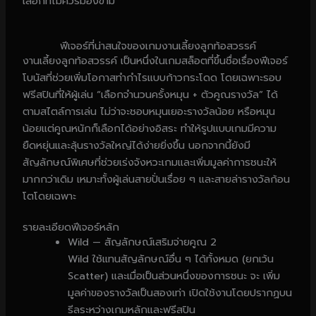
เลือกที่ไม่ควรมองข้าม
ฟีเจอร์ที่น่าสนใจของเกมงานเลี้ยงลูกท้อสวรรค์
งานเลี้ยงลูกท้อสวรรค์ เป็นหนึ่งในเกมสล็อตที่ขึ้นชื่อเรื่องฟีเจอร์
โบนัสที่ช่วยเพิ่มโอกาสทำกำไรแบบก้าวกระโดด โดยเฉพาะรอบ
ฟรีสปินที่ให้ผู้เล่น “เลือกจำนวนครั้งหมุน + ตัวคูณรางวัล” ได้
ตามสไตล์การเล่น ไม่ว่าจะชอบหมุนเยอะรางวัลน้อย หรือหมุน
น้อยแต่คูณหนักก็เลือกได้อย่างอิสระ ทำให้รูปแบบเกมมีความ
ยืดหยุ่นและลุ้นรางวัลใหญ่ได้ง่ายยิ่งขึ้น นอกจากนี้ยังมี
สัญลักษณ์พิเศษที่ช่วยเร่งจังหวะเกมและเพิ่มมูลค่าการชนะให้
มากกว่าเดิม เหมาะทั้งผู้เล่นสายปั่นเรื่อย ๆ และสายล่ารางวัลก้อน
โตโดยเฉพาะ
รายละเอียดฟีเจอร์หลัก
Wild — สัญลักษณ์เสริมจ่ายคูณ 2
Wild ใช้แทนสัญลักษณ์อื่น ๆ ได้ทั้งหมด (ยกเว้น
Scatter) และเมื่อเป็นส่วนหนึ่งของการชนะ จะ เพิ่ม
มูลค่าของรางวัลเป็นสองเท่า เปิดใช้งานโดยปรากฏบน
รีลระหว่างเกมหลักและฟรีสปิน