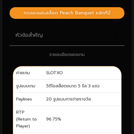
ทดลองเล่นสล็อต Peach Banquet คลิกที่นี่
หัวข้อสำคัญ
รายละเอียดของเกม
ค่ายเกม
SLOTXO
รูปแบบเกม
วิดีโอสล็อตขนาด 5 รีล 3 แถว
Paylines
20 รูปแบบการจ่ายรางวัล
RTP
(Return to
96.75%
Player)