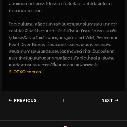
ออกแบบมาอย่างตรงไปตรงมา ไม่ซับซ้อน และไม่ต้องใช้เวลา
ศึกษากติกามากนัก
โดดเด่นในฐานะสล็อตธีมทะเลที่เน้นความสบายในการเล่น มากกว่า
การไล่ล่าฟีเจอร์จำนวนมาก แม้จะไม่มีระบบ Free Spins แบบเต็ม
รูปแบบหรือรางวัลแจ็กพอตมูลค่าสูงมาก แต่ Wild, Respin และ
Pearl Diver Bonus ก็ยังช่วยสร้างจังหวะลุ้นรางวัลและเพิ่ม
สีสันให้กับการเล่นในแต่ละรอบได้อย่างพอดี ทำให้เป็นตัวเลือกที่
เหมาะสำหรับผู้เล่นที่มองหาเกมสล็อตธีมโลกใต้น้ำสดใส เล่นง่าย
และต้องการประสบการณ์ที่ผ่อนคลายบนแพลตฟอร์ม
SLOTXO.com.co
PREVIOUS
NEXT