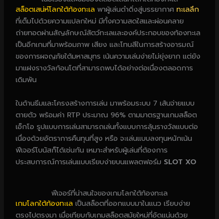
สล็อตเสน่ห์โลกใต้ท้องทะเล
พาผู้เล่นดำดิ่งสู่บรรยากาศ
ทะเลลึก
ที่เต็มไปด้วยความแปลกใหม่ มีทั้งความสดใสและผ่อนคลาย
ถ่ายทอดผ่านสัญลักษณ์สัตว์ทะเลและองค์ประกอบของท้องทะเล
เป็นอีกเกมที่มาพร้อมภาพ เสียง และโทนสีในการสร้างอารมณ์
ของการผจญภัยใต้มหาสมุทร เน้นความเล่นง่ายไม่ยุ่งยาก แต่ยัง
มาแฝงรางวัลก้อนโตที่สามารถพบได้อย่างต่อเนื่องตลอดการ
เดิมพัน
ในด้านธีมและโครงสร้างการเล่น มาพร้อมระบบ 7 เส้นจ่ายแบบ
ตายตัว พร้อมค่า RTP ประมาณ 96% ตามมาตรฐานเกมสล็อต
เอ็กโอ รูปแบบการเล่นสามารถเล่นทั้งแบบการลุ้นรางวัลแบบต่อ
เนื่องด้วยอัตราการคืนทุนที่สูง หรือ จะเล่นแบบลงทุนหนักเน้น
ฟีเจอร์โบนัสก็ได้เช่นกัน เหมาะสำหรับผู้เล่นที่ต้องการ
ประสบการณ์การเล่นแบบเรียบง่ายบนแพลตฟอร์ม
SLOT XO
ฟีเจอร์ที่น่าสนใจของเกมโลกใต้ท้องทะเล
เกมโลกใต้ท้องทะเล
เป็นสล็อตที่ออกแบบมาในแนว เรียบง่าย
ตรงไปตรงมา เมื่อเทียบกับเกมสล็อตสมัยใหม่ที่อัดแน่นด้วย