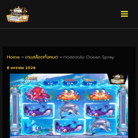
Skip
to
content
Home
เกมสล็อตทั้งหมด
ทดลองเล่น Ocean Spray
8 มกราคม 2026