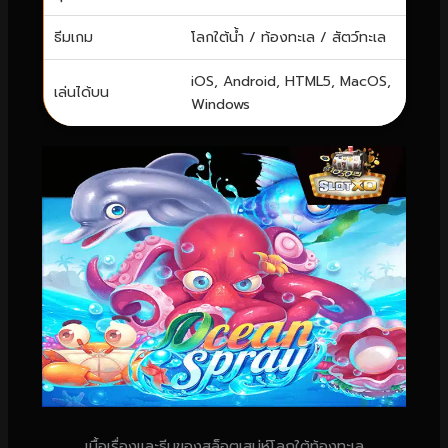
ธีมเกม
โลกใต้น้ำ / ท้องทะเล / สัตว์ทะเล
iOS, Android, HTML5, MacOS,
เล่นได้บน
Windows
เนื้อเรื่องและธีมของสล็อตเสน่ห์โลกใต้ท้องทะเล