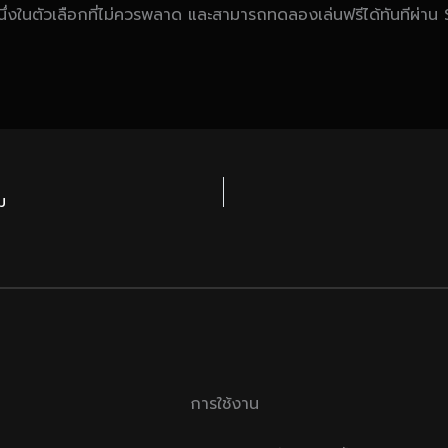
อหนึ่งในตัวเลือกที่ไม่ควรพลาด และสามารถทดลองเล่นฟรีได้ทันที
ม
การใช้งาน