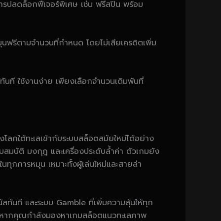
รปลดล็อกฟีเจอร์พิเศษ เช่น ฟรีสปิน พร้อม
หมุนฟรีตามจำนวนที่กำหนด โดยไม่เสียเครดิตเพิ่ม
้ทันที ใช้งานง่าย เพียงเลือกจำนวนเดิมพันที่
ลกใต้ทะเลเข้ากับระบบสล็อตสมัยใหม่ได้อย่าง
บสมบัติ มงกุฎ และเครื่องประดับล้ำค่า ตัวเกมยัง
ในทุกการหมุน เหมาะทั้งผู้เล่นใหม่และสายล่า
สทันที และระบบ Gamble ที่เพิ่มความลุ้นให้ทุก
เงิน หากคุณกำลังมองหาเกมสล็อตแนวทะเลภาพ