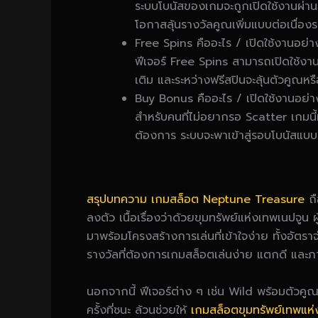
ระบบโบนัสของเกมจะถูกเปิดใช้งานผ่า
โอกาสลุ้นรางวัลคูณเพิ่มแบบต่อเนื่อง
Free Spins คืออะไร / เปิดใช้งานอย่า
ฟีเจอร์ Free Spins สามารถเปิดใช้งานไ
เติม และระหว่างฟรีสปินจะลุ้นตัวคูณห
Buy Bonus คืออะไร / เปิดใช้งานอย่า
สำหรับคนที่ไม่อยากรอ Scatter เกมนี้มี
ต้องการ ระบบจะพาเข้าสู่รอบโบนัสแบบอั
สรุปบทความ เกมสล็อต Neptune Treasure
ถื
ลงตัว เนื้อเรื่องว่าด้วยขุมทรัพย์แห่งเทพเนปจูน
มาพร้อมโครงสร้างการเล่นที่เข้าใจง่าย ทั้งอัตราจ
รางวัลที่ต้องการเกมสล็อตเล่นง่าย แตกดี แล
นอกจากนี้ ฟีเจอร์ต่าง ๆ เช่น Wild พร้อมตัวคูณ
ครั้งที่ชนะ ล้วนช่วยให้
เกมสล็อตขุมทรัพย์เทพแห่