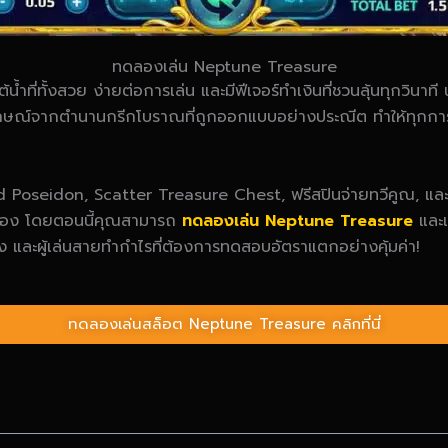
ทดลองเล่น Neptune Treasure
้ำที่ทั้งสวย ง่ายต่อการเล่น และมีฟีเจอร์ทำเงินที่ชวนลุ้นทุกวินาที
ษณ์จากตำนานกรีกโบราณที่ถูกออกแบบอย่างประณีต ทำให้ทุกการหม
ld Poseidon, Scatter Treasure Chest, ฟรีสปินจ่ายทวีคูณ, และ
นื่อง โดยตอนนี้คุณสามารถ
ทดลองเล่น Neptune Treasure
และเ
ิง และผู้เล่นสายทำกำไรที่ต้องการทดสอบอัตราแตกอย่างคุ้มค่า!
ทดลองเล่นสล็อต Neptune Treasure คลิกที่นี่