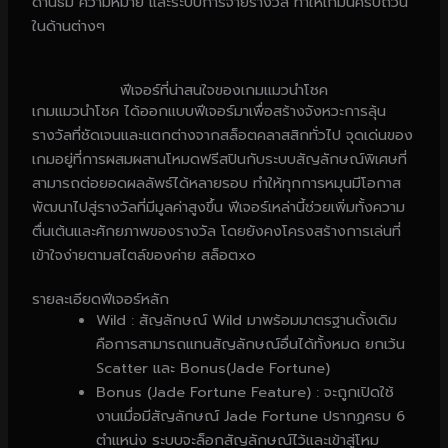
ด้านธีม ความหมาย และระบบการจ่ายรางวัล ทำให้เกมนี้ครบถ้วน
ในด้านต่างๆ
ฟีเจอร์ที่น่าสนใจของเกมแมวนำโชค
เกมแมวนำโชค ได้ออกแบบฟีเจอร์มาเพื่อสร้างจังหวะการลุ้น
รางวัลที่ชัดเจนและแตกต่างจากสล็อตคลาสสิกทั่วไป จุดเด่นของ
เกมอยู่ที่การผสมผสานโหมดฟรีสปินกับระบบสัญลักษณ์พิเศษที่
สามารถต่อยอดผลลัพธ์ได้หลายรอบ ทำให้ทุกการหมุนมีโอกาส
พัฒนาไปสู่รางวัลที่มีมูลค่าสูงขึ้น ฟีเจอร์เหล่านี้ช่วยเพิ่มทั้งความ
ตื่นเต้นและศักยภาพของรางวัล โดยยังคงโครงสร้างการเล่นที่
เข้าใจง่ายตามสไตล์ของค่าย สล็อตxo
รายละเอียดฟีเจอร์หลัก
Wild : สัญลักษณ์ Wild มาพร้อมมาตรฐานดั้งเดิม
คือการสามารถแทนสัญลักษณ์อื่นได้ทั้งหมด ยกเว้น
Scatter และ Bonus(Jade Fortune)
Bonus (Jade Fortune Feature) : จะถูกเปิดใช้
งานเมื่อมีสัญลักษณ์ Jade Fortune ปรากฏครบ 6
ตำแหน่ง ระบบจะล็อกสัญลักษณ์ไว้และเข้าสู่โหม