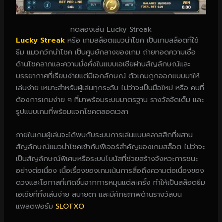
ทดลองเล่น Lucky Streak
Lucky Streak
หรือ เกมสล็อตแมวนำโชค เป็นเกมสล็อตที่ใช้
ธีม แมวกวักนำโชค เป็นศูนย์กลางของเกม ถ่ายทอดความเชื่อ
ด้านโชคลาภและความมั่งคั่งในแบบเอเชียผ่านสัญลักษณ์และ
บรรยากาศที่เรียบง่ายแต่มีเอกลักษณ์ ตัวเกมถูกออกแบบมาให้
เล่นง่าย เหมาะสำหรับผู้เล่นทุกระดับ ไม่ว่าจะเป็นมือใหม่ หรือ คนที่
ต้องการเกมง่าย ๆ ที่มาพร้อมระบบมาตรฐาน รางวัลจัดเต็ม และ
รูปแบบเกมที่พร้อมแจกโชคตลอดเวลา
ภายในเกมผู้เล่นจะได้พบกับระบบการเล่นแบบคลาสสิกที่ผสาน
สัญลักษณ์แมวนำโชคเข้ากับฟีเจอร์สำคัญของเกมสล็อต ไม่ว่าจะ
เป็นสัญลักษณ์พิเศษหรือระบบโบนัสที่ช่วยสร้างจังหวะการชนะ
อย่างต่อเนื่อง เนื้อเรื่องของเกมเน้นการสื่อถึงความต่อเนื่องของ
ดวงและโอกาสที่เกิดขึ้นจากการหมุนแต่ละครั้ง ทำให้เป็นสล็อตธีม
เอเชียที่ทั้งเล่นง่าย สบายตา และมีศักยภาพด้านรางวัลบน
แพลตฟอร์ม
SLOTXO