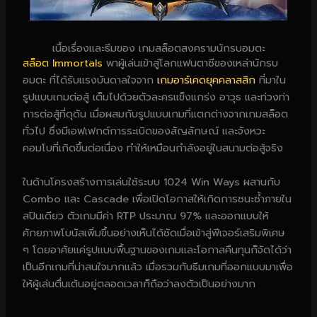
เนื้อเรื่องและธีมของ เกมสล็อตสงครามนักรบอมตะ
สล็อต Immortals
พาผู้เล่นเข้าสู่โลกแฟนตาซีของเหล่านักรบ
อมตะ ที่ได้รับแรงบันดาลใจจาก
เกมอาร์เคดยุคคลาสสิก
ที่มาใน
รูปแบบเกมต่อสู้ เต็มไปด้วยตัวละครแข็งแกร่ง อาวุธ และท่วงท่า
การต่อสู้ที่ดุดัน เมื่อผสมกับรูปแบบเกมที่แตกต่างจากเกมสล็อต
ทั่วไป ซึ่งมีเอฟเฟกต์การระเบิดของสัญลักษณ์ และจังหวะ
คอมโบที่เกิดขึ้นต่อเนื่อง ทำให้เหมือนกำลังอยู่ในสนามต่อสู้จริง
ในด้านโครงสร้างการเล่นใช้ระบบ 1024 Win Ways ผสานกับ
Combo และ Cascade เพื่อเปิดโอกาสให้เกิดการชนะซ้ำภายใน
สปินเดียว ตัวเกมมีค่า RTP ประมาณ 97% และออกแบบให้
ศักยภาพโบนัสเพิ่มขึ้นอย่างเห็นได้ชัดเมื่อเข้าสู่ฟีเจอร์เสริมพิเศษ
ๆ โดยอาศัยแค่รูปแบบพื้นฐานของเกมและโอกาสคืนทุนก็จัดได้ว่า
เป็นอีกเกมที่น่าสนใจมากแล้ว เมื่อรวมกับธีมเกมที่ออกแบบมาเพื่อ
ให้ผู้เล่นตื่นเต้นอยู่ตลอดเวลาก็ถือว่าลงตัวเป็นอย่างมาก