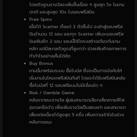
โดยตัวคูณรางวัลจะเพิ่มขึ้นเรื่อย ๆ สูงสุด 5x ในเกม
ปกติ และสูงสุด 10x ในรอบฟรีสปิน
Free Spins
เมื่อได้ Scatter ตั้งแต่ 3 ตัวขึ้นไป จะเข้าสู่รอบฟรีส
ปินจำนวน 12 รอบ และทุก Scatter เพิ่มจะมอบฟรีส
ปินเพิ่มอีก 2 รอบ รอบนี้ใช้โครงสร้างเดียวกับเกม
หลัก แต่มีสเกลตัวคูณที่สูงกว่า ช่วยเพิ่มศักยภาพการ
ทำกำไรอย่างเห็นได้ชัด
Buy Bonus
เกมนี้มาพร้อมระบบ ซื้อโบนัส ซึ่งจะเป็นการบังคับให้
เริ่มเกมในโหมดฟรีสปินทันที โดยจะได้รับฟรีสปินหลัง
ซื้อโบนัสที่ 12 รอบฟรีแบบไม่มีเงื่อนใด ๆ
Risk / Gamble Game
หลังจากชนะรางวัล ผู้เล่นสามารถเลือกเสี่ยงทายสีไพ่
(แดงหรือดำ) เพื่อเพิ่มรางวัลเป็นสองเท่า และสามารถ
เสี่ยงต่อเนื่องได้สูงสุด 5 ครั้ง เพิ่มความเร้าใจในช่วง
หลังการชนะ