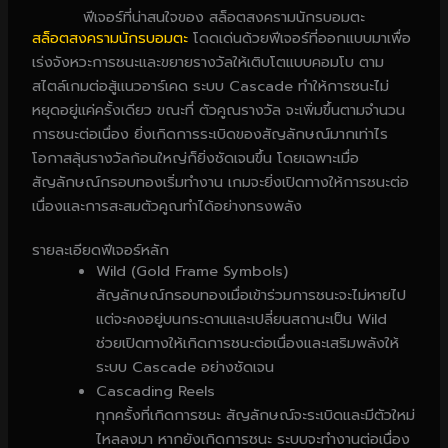
ฟีเจอร์ที่น่าสนใจของ สล็อตสงครามนักรบอมตะ
สล็อตสงครามนักรบอมตะ
โดดเด่นด้วยฟีเจอร์ที่ออกแบบมาเพื่อ
เร่งจังหวะการชนะและขยายรางวัลให้เติบโตแบบคอมโบ ตาม
สไตล์เกมต่อสู้แนวอาร์เคด ระบบ Cascade ทำให้การชนะไม่
หยุดอยู่แค่ครั้งเดียว ขณะที่ ตัวคูณรางวัล จะเพิ่มขึ้นตามจำนวน
การชนะต่อเนื่อง ยิ่งเกิดการระเบิดของสัญลักษณ์มากเท่าไร
โอกาสลุ้นรางวัลก้อนใหญ่ก็ยิ่งชัดเจนขึ้น โดยเฉพาะเมื่อ
สัญลักษณ์กรอบทองเริ่มทำงาน เกมจะยิ่งเปิดทางให้การชนะต่อ
เนื่องและการสะสมตัวคูณทำได้อย่างทรงพลัง
รายละเอียดฟีเจอร์หลัก
Wild (Gold Frame Symbols)
สัญลักษณ์กรอบทองเมื่อเข้าร่วมการชนะจะไม่หายไป
แต่จะคงอยู่บนกระดานและเปลี่ยนสถานะเป็น Wild
ช่วยเปิดทางให้เกิดการชนะต่อเนื่องและเสริมพลังให้
ระบบ Cascade อย่างชัดเจน
Cascading Reels
ทุกครั้งที่เกิดการชนะ สัญลักษณ์จะระเบิดและมีตัวใหม่
ไหลลงมา หากยังเกิดการชนะ ระบบจะทำงานต่อเนื่อง