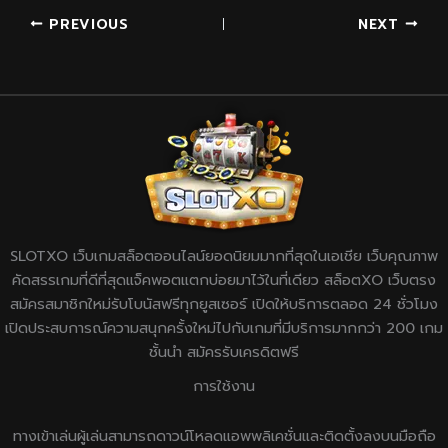
PREVIOUS
NEXT
SLOTXO เว็บเกมสล็อตออนไลน์ยอดนิยมมากที่สุดในเอเชีย เว็บคุณภาพ
คัดสรรเกมที่ดีที่สุดแจ็คพอตแตกบ่อยมาไว้ในที่เดียว สล็อตXO เว็บตรง
สมัครสมาชิกใหม่รับโบนัสฟรีทุกยูสเซอร์ เปิดให้บริการตลอด 24 ชั่วโมง
เปิดประสบการณ์ความสนุกครั้งใหม่ไปกับเกมที่มีบริการมากกว่า 200 เกม
ชั้นนำ สมัครรับเครดิตฟรี
การใช้งาน
ทางเข้าเล่นผู้เล่นสามารถดาวน์โหลดแอพพลิเคชั่นและติดตั้งลงบนมือถือ