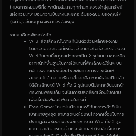
โหมดการหมุนฟรีที่จะพานักเล่นเกมทุกท่านทะลวงเข้าสู่ขุมทรัพย์
แห่งทวยเทพ มอบความบันเทิงและยกระดับยอดชนะของคุณให้
คุ้มค่าสุดขีดในทุกจังหวะที่วงล้อหมุน
รายละเอียดฟีเจอร์หลัก
Wild: สัญลักษณ์พิเศษที่เป็นตัวช่วยหลักของเกม
โดยความโดดเด่นที่เหนือกว่าเกมทั่วไปคือ สัญลักษณ์
Wild ในเกมนี้จะถูกแบ่งออกเป็น 2 รูปแบบ นอกเหนือ
จากหน้าที่พื้นฐานในการใช้แทนที่สัญลักษณ์อื่นๆ บน
หน้ากระดานเพื่อเชื่อมโยงเส้นทางการจ่ายเงินให้
สมบูรณ์แล้ว ความพิเศษขั้นสุดคือ หากผู้เล่นสปินแล้ว
ได้สัญลักษณ์ Wild ทั้ง 2 รูปแบบนี้ปรากฏขึ้นบนหน้า
กระดานพร้อมกัน จะเป็นการปลดล็อกเงื่อนไขพิเศษ
เพื่อเริ่มต้นฟีเจอร์ฟรีเกมในทันที
Free Game: โหมดโบนัสหมุนฟรีอันทรงพลังที่เป็น
เป้าหมายสูงสุด สามารถเปิดใช้งานได้จากเงื่อนไขการ
ปรากฏตัวพร้อมกันของสัญลักษณ์ Wild ทั้ง 2 รูป
แบบ เมื่อเข้าสู่โหมดนี้สำเร็จ ผู้เล่นจะได้รับสิทธิ์ในการ