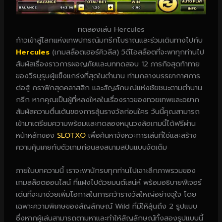
ทดลองเล่น Hercules
ก้าวเข้าสู่โลกแห่งเทพปกรณัมกรีกโบราณและร่วมเดินทางไปกับ
Hercules
(เกมสล็อตเฮอร์คิวลีส) วิดีโอสล็อตที่จะพาทุกท่านไป
สัมผัสเรื่องราวการผจญภัยและบททดสอบ 12 ภารกิจสุดท้าทาย
ของวีรบุรุษผู้แข็งแกร่งที่สุดในตำนาน ท่ามกลางบรรยากาศการ
ต่อสู้ กราฟิกสุดคลาสสิก และสัญลักษณ์แห่งชัยชนะตามตำนาน
กรีก หากคุณเป็นผู้ที่หลงใหลในเรื่องราวของทวยเทพและอยาก
สัมผัสความตื่นเต้นของการลุ้นรางวัลก่อนใคร วันนี้คุณสามารถ
เข้ามาเตรียมความพร้อมและทดลองหมุนวงล้อเกมนี้ได้ฟรีผ่าน
หน้าหลักของ
SLOTXO
เพื่อค้นหาจังหวะการเล่นที่ใช่และสร้าง
ความคุ้นเคยกับตัวเกมก่อนลงสนามสปินแบบจัดเต็ม
ภายในบทความนี้ เราจะพานักรบทุกท่านไปเจาะลึกภาพรวมของ
เกมสล็อตออนไลน์ ที่แฝงไปด้วยมนต์เสน่ห์ พร้อมอธิบายฟีเจอร์
เด่นที่จะมาช่วยเพิ่มโอกาสในการคว้ารางวัลใหญ่อย่างจุใจ โดย
เฉพาะความพิเศษของสัญลักษณ์ Wild ที่มีให้ลุ้นถึง 2 รูปแบบ
ซึ่งหากผู้เล่นสามารถตามหาและทำให้สัญลักษณ์ทั้งสองรูปแบบนี้