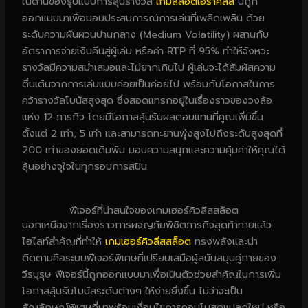
ในด้านของรูปแบบการลุ้นรางวัล
เกมสล็อตเฮราคลีส
นี้ถูก
ออกแบบมาเพื่อมอบประสบการณ์การเล่นที่เพลิดเพลิน ด้วย
ระดับความผันผวนปานกลาง (Medium Volatility) ผสานกับ
อัตราการจ่ายเงินคืนสู่ผู้เล่น หรือค่า RTP ที่ 95% ทำให้จังหวะ
รางวัลมีความสม่ำเสมอและไม่ยากเกินไป ผู้เล่นจะได้สัมผัสความ
ตื่นเต้นจากการเล่นแบบค่อยเป็นค่อยไป พร้อมกับโอกาสในการ
คว้ารางวัลโบนัสสูงสุด ซึ่งสอดแทรกอยู่ในเรื่องราวของวงล้อ
แห่ง 12 ภารกิจ โดยมีโอกาสลุ้นรับผลตอบแทนที่คูณเพิ่มขึ้น
ตั้งแต่ 2 เท่า, 5 เท่า และสามารถทะยานพุ่งสูงไปถึงระดับสูงสุดที่
200 เท่าของยอดเดิมพัน มอบความสนุกและความคุ้มค่าให้คุณได้
ลุ้นอย่างจุใจในทุกรอบการสปิน
ฟีเจอร์ที่น่าสนใจของเกมเฮอร์คิวลีสสล็อต
นอกเหนือจากเรื่องราวการผจญภัยพิชิตภารกิจสุดท้าทายแล้ว
ไฮไลท์สำคัญที่ทำให้
เกมเฮอร์คิวลีสสล็อต
ทรงพลังและน่า
ติดตามคือระบบฟีเจอร์พิเศษที่เปรียบเสมือผู้สนับสนุนคู่กายของ
วีรบุรุษ ฟีเจอร์นี้ถูกออกแบบมาเพื่อเป็นตัวช่วยสำคัญในการเพิ่ม
โอกาสลุ้นรับโบนัสระดับต่างๆ ให้ง่ายยิ่งขึ้น ไม่ว่าจะเป็น
สัญลักษณ์พิเศษที่มาพร้อมเงื่อนไขการคอมโบสุดแปลกใหม่ หรือ