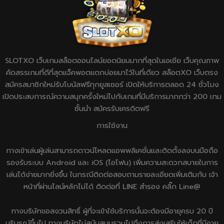
SLOTXO เว็บเกมสล็อตออนไลน์ยอดนิยมมากที่สุดในเอเชีย เว็บคุณภาพ
คัดสรรเกมที่ดีที่สุดแจ็คพอตแตกบ่อยมาไว้ในที่เดียว สล็อตXO เว็บตรง
สมัครสมาชิกใหม่รับโบนัสฟรีทุกยูสเซอร์ เปิดให้บริการตลอด 24 ชั่วโมง
เปิดประสบการณ์ความสนุกครั้งใหม่ไปกับเกมที่มีบริการมากกว่า 200 เกม
ชั้นนำ สมัครรับเครดิตฟรี
การใช้งาน
ทางเข้าเล่นผู้เล่นสามารถดาวน์โหลดแอพพลิเคชั่นและติดตั้งลงบนมือถือ
รองรับระบบ Android และ iOS (ไอโฟน) เพิ่มความสะดวกสบายในการ
เล่นได้ง่ายมากยิ่งขึ้น ในกรณีติดต่อสอบถามรายละเอียดเพิ่มเติมกับ เจ้า
หน้าที่ผ่านไลน์หลักไม่ได้ ติดต่อที่ LINE สำรอง คลิ๊ก Line@
ทางบริษัทขอสงวนสิทธิ์ ผู้ที่จะเข้าใช้บริการนั้นจะต้องมีอายุครบ 20 ปี
บริบูรณ์ขึ้นไป ทางบริษัทไม่สนับสนุนรวมไปถึงการส่งเสริมให้เด็กที่มีอายุ