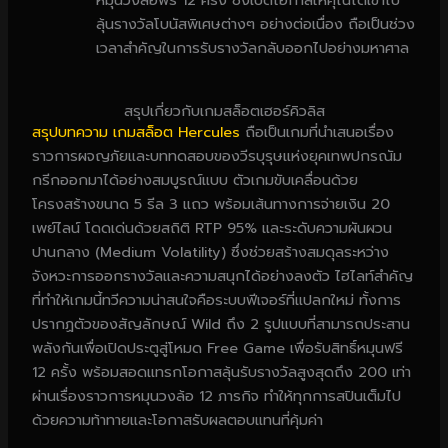
หมุนวงล้อฟรี 12 ครั้ง ซึ่งเปิดโอกาสให้คุณได้เข้าไป
ลุ้นรางวัลโบนัสพิเศษต่างๆ อย่างต่อเนื่อง ถือเป็นช่วง
เวลาสำคัญในการรับรางวัลกลับออกไปอย่างมหาศาล
สรุปเกี่ยวกับเกมสล็อตเฮอร์คิวลิส
สรุปบทความ เกมสล็อต Hercules
ถือเป็นเกมที่นำเสนอเรื่อง
ราวการผจญภัยและบททดสอบของวีรบุรุษแห่งยุคเทพปกรณัม
กรีกออกมาได้อย่างสมบูรณ์แบบ ตัวเกมขับเคลื่อนด้วย
โครงสร้างขนาด 5 รีล 3 แถว พร้อมเส้นทางการจ่ายเงิน 20
เพย์ไลน์ โดดเด่นด้วยสถิติ RTP 95% และระดับความผันผวน
ปานกลาง (Medium Volatility) ซึ่งช่วยสร้างสมดุลระหว่าง
จังหวะการออกรางวัลและความสนุกได้อย่างลงตัว ไฮไลท์สำคัญ
ที่ทำให้เกมนี้ทวีความน่าสนใจคือระบบฟีเจอร์ที่แปลกใหม่ ทั้งการ
ปรากฏตัวของสัญลักษณ์ Wild ถึง 2 รูปแบบที่สามารถประสาน
พลังกันเพื่อเปิดประตูสู่โหมด Free Game เพื่อรับสิทธิ์หมุนฟรี
12 ครั้ง พร้อมสอดแทรกโอกาสลุ้นรับรางวัลสูงสุดถึง 200 เท่า
ผ่านเรื่องราวการหมุนวงล้อ 12 ภารกิจ ทำให้ทุกการสปินเต็มไป
ด้วยความท้าทายและโอกาสรับผลตอบแทนที่คุ้มค่า