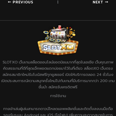
PREVIOUS
NEXT
SLOTXO เว็บเกมสล็อตออนไลน์ยอดนิยมมากที่สุดในเอเชีย เว็บคุณภาพ
คัดสรรเกมที่ดีที่สุดแจ็คพอตแตกบ่อยมาไว้ในที่เดียว สล็อตXO เว็บตรง
สมัครสมาชิกใหม่รับโบนัสฟรีทุกยูสเซอร์ เปิดให้บริการตลอด 24 ชั่วโมง
เปิดประสบการณ์ความสนุกครั้งใหม่ไปกับเกมที่มีบริการมากกว่า 200 เกม
ชั้นนำ สมัครรับเครดิตฟรี
การใช้งาน
ทางเข้าเล่นผู้เล่นสามารถดาวน์โหลดแอพพลิเคชั่นและติดตั้งลงบนมือถือ
รองรับระบบ Android และ iOS (ไอโฟน) เพิ่มความสะดวกสบายในการ