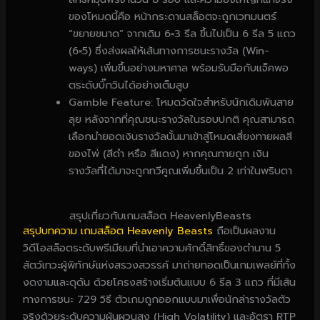
ของโหมดนี้คือ หน้ากระดานสล็อตจะถูกเวทมนตร์
“ขยายขนาด” จากเดิม 6×3 รีล ขึ้นไปเป็น 6 รีล 5 แถว
(6×5) ซึ่งส่งผลให้เส้นทางการชนะรางวัล (Win-
ways) เพิ่มขึ้นอย่างมหาศาล พร้อมรับมือกับแจ็คพอ
ตระดับบิ๊กวินได้อย่างเต็มสูบ
Gamble Feature: โหมดวัดใจสำหรับนักเดิมพันสาย
ลุย หลังจากที่คุณชนะรางวัลในรอบปกติ คุณสามารถ
เลือกนำยอดเงินรางวัลนั้นมาเข้าสู่โหมดเสี่ยงทายผลสี
ของไพ่ (สีดำ หรือ สีแดง) หากคุณทายถูก เงิน
รางวัลที่ได้มาจะถูกทวีคูณเพิ่มขึ้นเป็น 2 เท่าในพริบตา
สรุปเกี่ยวกับเกมสล็อต HeavenlyBeasts
สรุปบทความ เกมสล็อต Heavenly Beasts
ถือเป็นผลงาน
วิดีโอสล็อตระดับพรีเมียมที่นำเอาความศักดิ์สิทธิ์ของตำนาน 5
สัตว์เทวะผู้พิทักษ์แห่งสรวงสวรรค์ มาถ่ายทอดเป็นเกมเพลย์ที่ทั้ง
งดงามและดุดัน ด้วยโครงสร้างเริ่มต้นแบบ 6 รีล 3 แถว ที่มีเส้น
ทางการชนะ 729 วิธี ตัวเกมถูกออกแบบมาเพื่อนักล่ารางวัลตัว
จริงด้วยระดับความผันผวนสูง (High Volatility) และอัตรา RTP