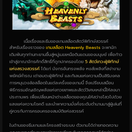
เนื้อเรื่องและธีมของเกมสล็อตสัตว์พิทักษ์สวรรค์
สำหรับเรื่องราวของ
เกมสล็อต Heavenly Beasts
จะพานัก
เดิมพันทุกท่านทะยานขึ้นสู่หมู่เมฆเหนือดินแดนของมนุษย์ เพื่อก้าว
เข้าสู่อาณาจักรศักดิ์สิทธิ์ที่ถูกปกครองโดย
5 สัตว์เทวะผู้พิทักษ์
แห่งสรวงสวรรค์
ได้แก่ มังกรอันทรงพลัง หงส์เพลิงที่สง่างาม
พยัคฆ์คำรณ เต่าอมตะผู้พิทักษ์ และกิเลนแห่งความเป็นสิริมงคล
การหมุนวงล้อสล็อตในแต่ละครั้งของเกมนี้ จึงเปรียบเสมือน
พิธีกรรมอัญเชิญพลังแห่งทวยเทพและสัตว์วิเศษเหล่านี้ให้ลงมา
ประทานพร เพื่อเปลี่ยนหน้าต่างสล็อตของคุณให้สว่างไสวไปด้วย
แสงแห่งความโชคดี และนำพาความมั่งคั่งระดับตำนานมาสู่ผู้เล่นที่
คู่ควรกับการครอบครองสมบัติแห่งสวรรค์
ในด้านของธีมเกมและโครงสร้างระบบ ตัวเกมได้ถ่ายทอดความ