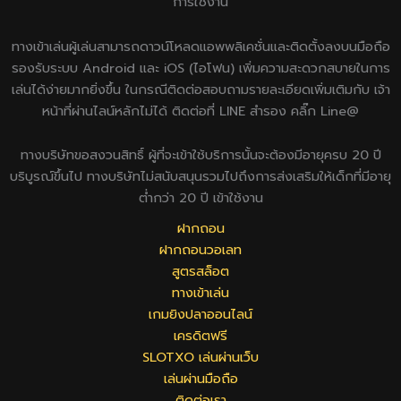
การใช้งาน
ทางเข้าเล่นผู้เล่นสามารถดาวน์โหลดแอพพลิเคชั่นและติดตั้งลงบนมือถือ
รองรับระบบ Android และ iOS (ไอโฟน) เพิ่มความสะดวกสบายในการ
เล่นได้ง่ายมากยิ่งขึ้น ในกรณีติดต่อสอบถามรายละเอียดเพิ่มเติมกับ เจ้า
หน้าที่ผ่านไลน์หลักไม่ได้ ติดต่อที่ LINE สำรอง คลิ๊ก Line@
ทางบริษัทขอสงวนสิทธิ์ ผู้ที่จะเข้าใช้บริการนั้นจะต้องมีอายุครบ 20 ปี
บริบูรณ์ขึ้นไป ทางบริษัทไม่สนับสนุนรวมไปถึงการส่งเสริมให้เด็กที่มีอายุ
ต่ำกว่า 20 ปี เข้าใช้งาน
ฝากถอน
ฝากถอนวอเลท
สูตรสล็อต
ทางเข้าเล่น
เกมยิงปลาออนไลน์
เครดิตฟรี
SLOTXO เล่นผ่านเว็บ
เล่นผ่านมือถือ
ติดต่อเรา