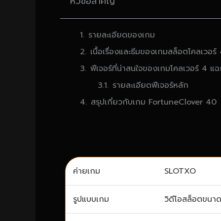
หัวข้อสำคัญ
รายละเอียดของเกม
เนื้อเรื่องและธีมของเกมสล็อตโคลเวอร์
ฟีเจอร์ที่น่าสนใจของเกมโคลเวอร์ 4 แ
รายละเอียดฟีเจอร์หลัก
สรุปเกี่ยวกับเกม FortuneClover 40
ค่ายเกม
SLOTXO
รูปแบบเกม
วิดีโอสล็อตขนาด