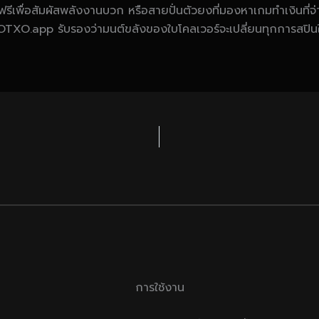
ล่นฟรีเพื่อสัมผัสพลังงานบวก หรือสายปั่นตัวยงที่มองหาเกมทำเงินท
 SLOTXO.app รับรองว่ามนต์ขลังของใบโคลเวอร์จะเปลี่ยนทุกการสปินให
การใช้งาน