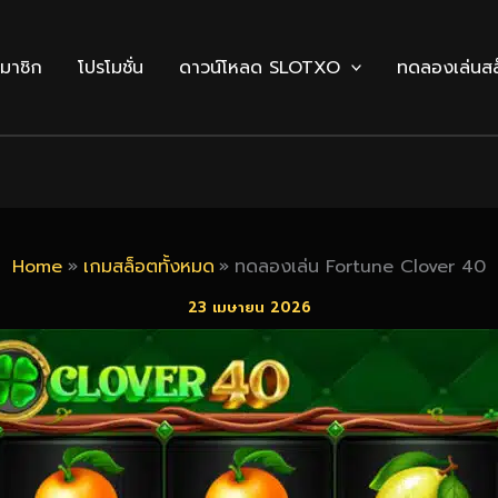
มาชิก
โปรโมชั่น
ดาวน์โหลด SLOTXO
ทดลองเล่นส
Home
เกมสล็อตทั้งหมด
ทดลองเล่น Fortune Clover 40
23 เมษายน 2026