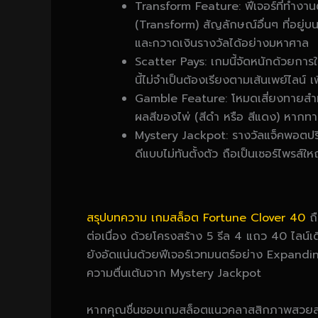
Transform Feature: ฟีเจอร์ที่ทำงาน
(Transform) สัญลักษณ์อื่นๆ ที่อยู่บ
และกวาดเงินรางวัลได้อย่างมหาศาล
Scatter Pays: เกมนี้จัดหนักด้วยการใ
นี้ไม่จำเป็นต้องเรียงตามเส้นเพย์ไลน์ 
Gamble Feature: โหมดเสี่ยงทายสำหรั
ผลสีของไพ่ (สีดำ หรือ สีแดง) หากทายถ
Mystery Jackpot: รางวัลแจ็คพอตปริศนา
ดีแบบไม่ทันตั้งตัว ถือเป็นเซอร์ไพรส์ให
สรุปบทความ เกมสล็อต Fortune Clover 40
ถื
ต่อเนื่อง ด้วยโครงสร้าง 5 รีล 4 แถว 40 ไลน์เด
ยังอัดแน่นด้วยฟีเจอร์เวทมนตร์อย่าง Expandin
ความตื่นเต้นจาก Mystery Jackpot
หากคุณชื่นชอบเกมสล็อตแนวคลาสสิกภาพสวยสบายต