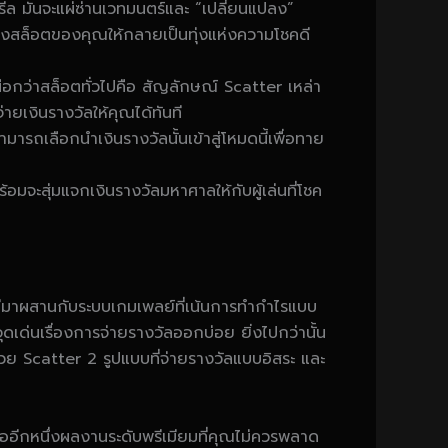
ีล มันจะแผ่ซ่านเวทมนตร์และ “เปลี่ยนแปลง”
ต่างสล็อตของคุณให้กลายเป็นทุ่งแห่งความโชคดี
ือกว่าสล็อตทั่วไปคือ สัญลักษณ์ Scatter เหล่า
่ายเงินรางวัลให้คุณได้ทันที
ถเลือกนำเงินรางวัลนั้นเข้าสู่โหมดนี้เพื่อทาย
อมจะสุ่มแจกเงินรางวัลมหาศาลให้กับผู้เล่นที่โชค
ดีมาผสานกับระบบเกมเพลย์ที่เน้นการทำกำไรแบบ
ดเด่นเรื่องการจ่ายรางวัลออกบ่อย ยิ่งไปกว่านั้น
วย Scatter 2 รูปแบบที่จ่ายรางวัลแบบอิสระ และ
อีกหนึ่งผลงานระดับพรีเมียมที่คุณไม่ควรพลาด