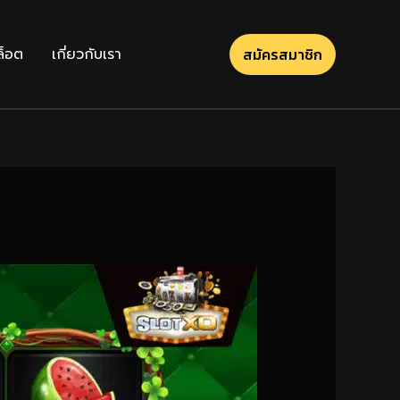
ล็อต
เกี่ยวกับเรา
สมัครสมาชิก