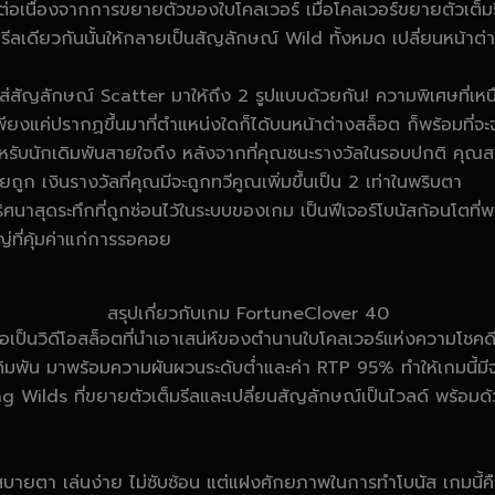
ต่อเนื่องจากการขยายตัวของใบโคลเวอร์ เมื่อโคลเวอร์ขยายตัวเต็มร
นรีลเดียวกันนั้นให้กลายเป็นสัญลักษณ์ Wild ทั้งหมด เปลี่ยนหน้า
ส่สัญลักษณ์ Scatter มาให้ถึง 2 รูปแบบด้วยกัน! ความพิเศษที่เหน
เพียงแค่ปรากฏขึ้นมาที่ตำแหน่งใดก็ได้บนหน้าต่างสล็อต ก็พร้อมที่จะจ
บนักเดิมพันสายใจถึง หลังจากที่คุณชนะรางวัลในรอบปกติ คุณสามาร
ูก เงินรางวัลที่คุณมีจะถูกทวีคูณเพิ่มขึ้นเป็น 2 เท่าในพริบตา
สุดระทึกที่ถูกซ่อนไว้ในระบบของเกม เป็นฟีเจอร์โบนัสก้อนโตที่พร้
ญ่ที่คุ้มค่าแก่การรอคอย
สรุปเกี่ยวกับเกม FortuneClover 40
อเป็นวิดีโอสล็อตที่นำเอาเสน่ห์ของตำนานใบโคลเวอร์แห่งความโชค
ิมพัน มาพร้อมความผันผวนระดับต่ำและค่า RTP 95% ทำให้เกมนี้มีจุ
g Wilds ที่ขยายตัวเต็มรีลและเปลี่ยนสัญลักษณ์เป็นไวลด์ พร้อมด้
า เล่นง่าย ไม่ซับซ้อน แต่แฝงศักยภาพในการทำโบนัส เกมนี้คือ