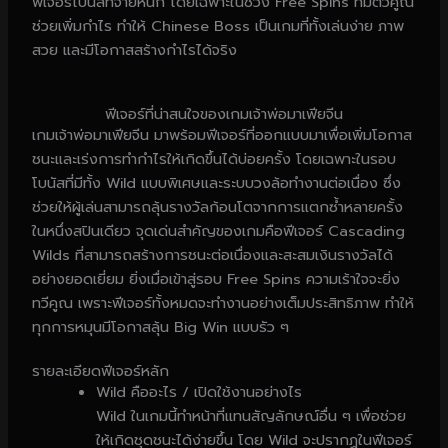
ฟีเจอร์โบนัสที่จ่ายหนัก โดยเฉพาะในช่วง Free Spins ที่มีตัวคูณ
ช่วยเพิ่มกำไร ทำให้ Chinese Boss เป็นเกมที่ทั้งเล่นง่าย ภาพ
สวย และมีโอกาสสร้างกำไรได้จริง
ฟีเจอร์ที่น่าสนใจของเกมเจ้าพ่อมาเฟียจีน
เกมเจ้าพ่อมาเฟียจีน มาพร้อมฟีเจอร์ที่ออกแบบมาเพื่อเพิ่มโอกาส
ชนะและเร่งการทำกำไรให้เกิดขึ้นได้บ่อยครั้ง โดยเฉพาะในรอบ
โบนัสที่มีทั้ง Wild แบบพิเศษและระบบวงล้อทำงานต่อเนื่อง ซึ่ง
ช่วยให้ผู้เล่นสามารถลุ้นรางวัลก้อนโตจากการแตกซ้ำหลายครั้ง
ในหนึ่งสปินเดียว จุดเด่นสำคัญของเกมคือฟีเจอร์ Cascading
Wilds ที่สามารถสร้างการชนะต่อเนื่องและสะสมเงินรางวัลได้
อย่างยอดเยี่ยม ยิ่งเมื่อเข้าสู่รอบ Free Spins ความเร้าใจจะยิ่ง
ทวีคูณ เพราะฟีเจอร์ทั้งหมดจะทำงานอย่างเต็มประสิทธิภาพ ทำให้
ทุกการหมุนมีโอกาสลุ้น Big Win แบบรัว ๆ
รายละเอียดฟีเจอร์หลัก
Wild คืออะไร / เปิดใช้งานอย่างไร
Wild ในเกมนี้ทำหน้าที่แทนสัญลักษณ์อื่น ๆ เพื่อช่วย
ให้เกิดชุดชนะได้ง่ายขึ้น โดย Wild จะปรากฏในฟีเจอร์