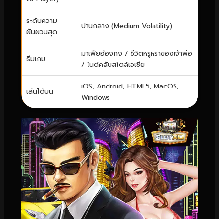
ระดับความ
ปานกลาง (Medium Volatility)
ผันผวนสุด
มาเฟียฮ่องกง / ชีวิตหรูหราของเจ้าพ่อ
ธีมเกม
/ ไนต์คลับสไตล์เอเชีย
iOS, Android, HTML5, MacOS,
เล่นได้บน
Windows