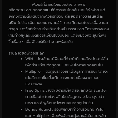
ฟีเจอร์ที่น่าสนใจของสล็อตชายหาด
สล็อตชายหาด ถูกออกแบบให้การเล่นไหลลื่นและเข้าใจง่าย แต่
ยังคงความตื่นเต้นจากฟีเจอร์ที่ช่วย
ต่อยอดรางวัลในแต่ละ
สปิน
ไม่ว่าจะเป็นระบบชนะหลายวิธี, การเกิดคอมโบต่อเนื่อง และ
ตัวคูณรางวัลที่ทำงานร่วมกันอย่างเป็นธรรมชาติ โครงสร้างของ
เกมทำให้ผู้เล่นไม่ต้องไล่เงื่อนไขซับซ้อน แต่ยังมีจังหวะลุ้นที่เพิ่ม
ขึ้นเรื่อย ๆ เมื่อฟีเจอร์เริ่มทำงานพร้อมกัน
รายละเอียดฟีเจอร์หลัก
Wild : สัญลักษณ์พิเศษที่ทำหน้าที่แทนสัญลักษณ์อื่น
เพื่อช่วยเชื่อมต่อชุดชนะและเพิ่มโอกาสเกิดคอมโบ
Multiplier : ตัวคูณรางวัลที่เพิ่มมูลค่าการชนะ โดยจะ
เด่นชัดมากขึ้นเมื่อเกิดการชนะต่อเนื่องจากระบบ
Cascade
Free Spins : เปิดใช้งานเมื่อได้สัญลักษณ์ Scatter
ตามเงื่อนไข ในช่วงฟรีสปินตัวคูณรางวัลจะสูงกว่า
ปกติ และสัญลักษณ์พิเศษจะปรากฏบ่อยขึ้น
Bonus Round : รอบพิเศษที่ทำงานร่วมกับ Wild
และ Multiplier เพื่อเพิ่มจังหวะลุ้นรางวัลในเกมหลัก