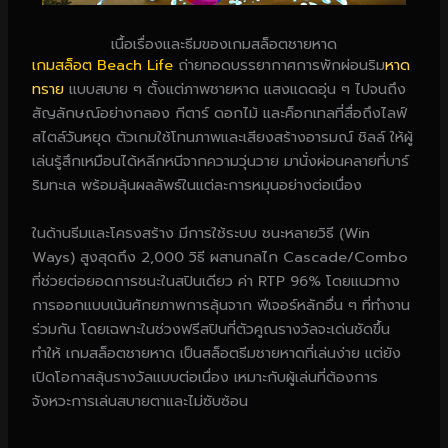
เนื้อเรื่องและธีมของเกมสล็อตชายหาด
เกมสล็อต Beach Life
ถ่ายทอดบรรยากาศการพักผ่อนริม
หาด
ทราย
แบบสบาย ๆ ตั้งแต่ภาพชายหาด แสงแดดอุ่น ๆ ไปจนถึง
สัญลักษณ์อย่างกลอง กีตาร์ ดอกไม้ และค็อกเทลที่สื่อถึงไลฟ์
สไตล์วันหยุด ตัวเกมใช้โทนภาพและเสียงสร้างอารมณ์ ชิลล์ ให้ผู้
เล่นรู้สึกเหมือนได้หลีกหนีจากความวุ่นวาย มานั่งผ่อนคลายที่บาร์
ริมทะเล พร้อมลุ้นผลลัพธ์ในแต่ละการหมุนอย่างต่อเนื่อง
ในด้านธีมและโครงสร้าง มีการใช้ระบบ ชนะหลายวิธี (Win
Ways) สูงสุดถึง 2,000 วิธี ผสานกลไก Cascade/Combo
ที่ช่วยต่อยอดการชนะในสปินเดียว ค่า RTP 96% โดยแนวทาง
การออกแบบเน้นศักยภาพการลุ้นจาก ฟีเจอร์หลักอื่น ๆ ที่ทำงาน
ร่วมกัน โดยเฉพาะในช่วงฟรีสปินที่ตัวคูณรางวัลจะเด่นชัดขึ้น
ทำให้ เกมสล็อตชายหาด เป็นสล็อตธีมชายหาดที่เล่นง่าย แต่ยัง
เปิดโอกาสลุ้นรางวัลแบบต่อเนื่อง เหมาะกับผู้เล่นที่ต้องการ
จังหวะการเล่นสบายตาและไม่ซับซ้อน