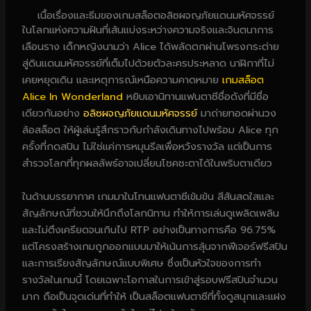
เนื้อเรื่องและธีมของเกมสล็อตอลิซผจญภัยแดนมหัศจรรย์
ในโลกแห่งความฝันที่เส้นแบ่งระหว่างความจริงและจินตนาการ
เลือนราง เด็กหญิงนามว่า Alice ได้พลัดตกผ่านโพรงกระต่าย
สู่ดินแดนมหัศจรรย์ที่เต็มไปด้วยตัวละครประหลาด นาฬิกาที่ไม่
เคยหยุดเดิน และเหตุการณ์เหนือความคาดหมาย
เกมสล็อต
Alice In Wonderland
หยิบเอานิทานแฟนตาซีชื่อดังที่มีชื่อ
เดียวกันอย่าง
อลิซผจญภัยแดนมหัศจรรย์
มาถ่ายทอดผ่านวง
ล้อสล็อต ให้ผู้เล่นรู้สึกราวกับกำลังเดินทางไปพร้อม Alice ทุก
ครั้งที่กดสปิน ไม่ใช่แค่การหมุนรีลเพื่อหวังรางวัล แต่เป็นการ
สำรวจโลกที่ทุกผลลัพธ์อาจเปลี่ยนโชคชะตาได้ในพริบตาเดียว
ในด้านบรรยากาศ เกมมาในโทนแฟนตาซีเข้มข้น สีสันสดใสและ
สัญลักษณ์ที่ชวนให้นึกถึงโลกนิทาน ทำให้การเล่นดูเพลิดเพลิน
และไม่ตึงเครียดจนเกินไป RTP อย่างเป็นทางการคือ 96.75%
แต่โครงสร้างเกมถูกออกแบบมาให้เน้นการลุ้นจากฟีเจอร์ฟรีสปิน
และการเรียงสัญลักษณ์แบบพิเศษ ซึ่งเป็นหัวใจของการทำ
รางวัลในเกมนี้ โดยเฉพาะโอกาสในการเข้าสู่รอบฟรีสปินจำนวน
มาก ถือเป็นจุดเด่นที่ทำให้ เป็นสล็อตแฟนตาซีที่ทั้งดูสนุกและแฝง