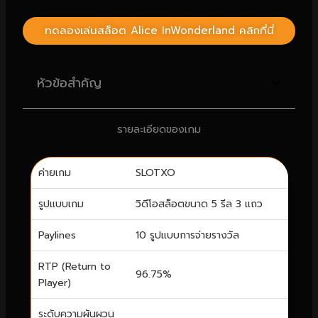
ทดลองเล่นสล็อต Alice InWonderland คลิกที่นี่
หัวข้อสำคัญ
รายละเอียดของเกม
ค่ายเกม
SLOTXO
รูปแบบเกม
วิดีโอสล็อตขนาด 5 รีล 3 แถว
Paylines
10 รูปแบบการจ่ายรางวัล
RTP (Return to
96.75%
Player)
ระดับความผันผวน