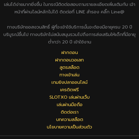
เล่นได้ง่ายมากยิ่งขึ้น ในกรณีติดต่อสอบถามรายละเอียดเพิ่มเติมกับ เจ้า
หน้าที่ผ่านไลน์หลักไม่ได้ ติดต่อที่ LINE สำรอง คลิ๊ก Line@
ทางบริษัทขอสงวนสิทธิ์ ผู้ที่จะเข้าใช้บริการนั้นจะต้องมีอายุครบ 20 ปี
บริบูรณ์ขึ้นไป ทางบริษัทไม่สนับสนุนรวมไปถึงการส่งเสริมให้เด็กที่มีอายุ
ต่ำกว่า 20 ปี เข้าใช้งาน
ฝากถอน
ฝากถอนวอเลท
สูตรสล็อต
ทางเข้าเล่น
เกมยิงปลาออนไลน์
เครดิตฟรี
SLOTXO เล่นผ่านเว็บ
เล่นผ่านมือถือ
ติดต่อเรา
บทความสล็อต
นโยบายความเป็นส่วนตัว