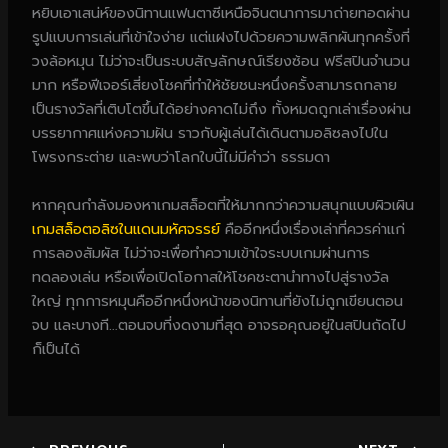
หยิบเอาเสน่ห์ของนิทานแฟนตาซีเหนือจินตนาการมาถ่ายทอดผ่าน
รูปแบบการเล่นที่เข้าใจง่าย แต่แฝงไปด้วยความพลิกผันทุกครั้งที่
วงล้อหมุน ไม่ว่าจะเป็นระบบสัญลักษณ์เรียงซ้อน ฟรีสปินจำนวน
มาก หรือฟีเจอร์เสี่ยงโชคที่ทำให้ชัยชนะหนึ่งครั้งสามารถกลาย
เป็นรางวัลที่เติบโตขึ้นได้อย่างคาดไม่ถึง ทั้งหมดถูกเล่าเรื่องผ่าน
บรรยากาศแห่งความฝัน ราวกับผู้เล่นได้เดินตามอลิซลงไปใน
โพรงกระต่าย และพบว่าโลกใบนี้ไม่มีคำว่า ธรรมดา
หากคุณกำลังมองหาเกมสล็อตที่ให้มากกว่าความสนุกแบบผิวเผิน
เกมสล็อตอลิซในแดนมหัศจรรย์
คืออีกหนึ่งเรื่องเล่าที่ควรค่าแก่
การลองสัมผัส ไม่ว่าจะเพื่อทำความเข้าใจระบบเกมผ่านการ
ทดลองเล่น หรือเพื่อเปิดโอกาสให้โชคชะตานำทางไปสู่รางวัล
ใหญ่ ทุกการหมุนคืออีกหนึ่งหน้าของนิทานที่ยังไม่ถูกเขียนตอน
จบ และบางที…ตอนจบที่งดงามที่สุด อาจรอคุณอยู่ในสปินถัดไป
ก็เป็นได้