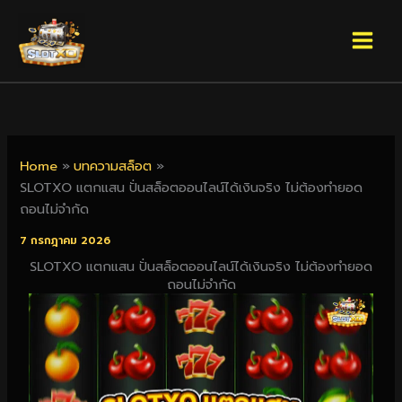
Skip
to
content
Home
บทความสล็อต
SLOTXO แตกแสน ปั่นสล็อตออนไลน์ได้เงินจริง ไม่ต้องทำยอด
ถอนไม่จำกัด
7 กรกฎาคม 2026
SLOTXO แตกแสน ปั่นสล็อตออนไลน์ได้เงินจริง ไม่ต้องทำยอด
ถอนไม่จำกัด