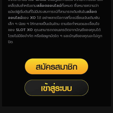
เคล็ดลับสำหรับเกม
สล็อตออนไลน์
ทั้งหมด ซึ่งหมายความว่า
แม้แต่ผู้เริ่มต้นที่ไม่มีประสบการณ์ก็สามารถเดิมพันใน
สล็อต
ออนไลน์
ของ
XO
ได้ อย่าพลาดโอกาสที่จะเปลี่ยนเงินเดิมพัน
เล็ก ๆ น้อย ๆ ให้กลายเป็นเงินล้าน ตามข้อกำหนดและเงื่อนไข
ของ
SLOT XO
คุณสามารถถอนเครดิตจากบัญชีของคุณได้
โดยไม่มีข้อจำกัด หรือข้อผูกมัดใด ๆ และบัญชีของคุณจะไม่ถูก
ปิด