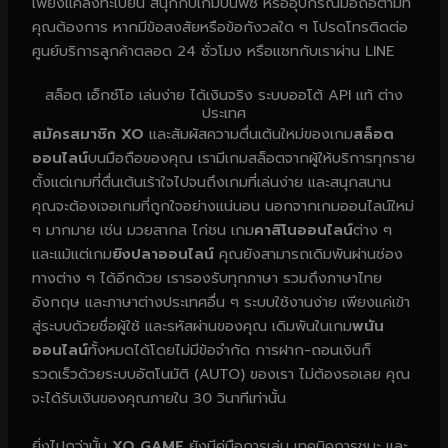
เพียงแค่ลงทะเบียน สนุกกับเกมบนพีซี หรืออุปกรณ์มือถือตามที่
คุณต้องการ หากมีข้อสงสัยหรือข้อกังวลใด ๆ โปรดโทรติดต่อ
ศูนย์บริการลูกค้าตลอด 24 ชั่วโมง หรือแชทกับเราผ่าน LINE
สล็อต เอ็กซ์โอ เล่นง่าย ได้เงินจริง ระบบออโต้ API แท้ ต่าง
ประเทศ
สมัครสมาชิก XO
และสัมผัสความตื่นเต้นใหม่ของเกม
สล็อต
ออนไลน์
บนมือถือของคุณ เรามีเกมสล็อตจากผู้ให้บริการทุกราย
ตั้งแต่เกมที่ตื่นเต้นเร้าใจไปจนถึงเกมที่เล่นง่าย และสนุกสนาน
คุณจะต้องเจอเกมที่ถูกใจอย่างแน่นอน นอกจากเกมออนไลน์ใหม่
ๆ มากมาย เช่น มวยสากล ไก่ชน เกม
คาสิโนออนไลน์
ต่าง ๆ
และแม้แต่เกม
ยิงปลาออนไลน์
คุณยังสามารถเดิมพันผ่านช่อง
ทางต่าง ๆ ได้อีกด้วย เรารองรับทุกภาษา รวมถึงภาษาไทย
อังกฤษ และภาษาต่างประเทศอื่น ๆ ระบบใช้งานง่าย เพียงแค่เข้า
สู่ระบบด้วยชื่อผู้ใช้ และรหัสผ่านของคุณ เดิมพันในเกม
พนัน
ออนไลน์
ทั้งหมดได้โดยไม่มีข้อจำกัด การฝาก-ถอนเงินก็
รวดเร็วด้วยระบบอัตโนมัติ (AUTO) ของเรา ไม่ต้องรอเลย คุณ
จะได้รับเงินของคุณภายใน 30 วินาทีเท่านั้น
ยิ่งไปกว่านั้น
XO GAME
ยังมีคู่มือการเล่น เทคนิคการชนะ และ