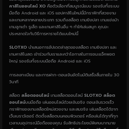
คาสิโนออนไลน์
XO
คือตัวเลือกที่สมบูรณ์แบบ รองรับทั้งระบบ
มือถือ Android และ iOS แอปคาสิโนใหม่นี้มีกราฟิกที่สวยงาม
และเกมหลากหลายประเภท รวมถึงสล็อต เกมยิงปลา เกมแข่งม้า
เกมลูกเต๋า รูเล็ต และเกมคาสิโนอื่น ๆ ทำให้เล่นสนุก คุณจะ
ประหลาดใจกับวิธีการหารายได้แบบใหม่นี้
SLOTXO
นำเสนอการอัปเดตล่าสุดของสล็อต เกมยิงปลา และ
เกมคาสิโนสด เข้าร่วมกับเราและคว้าโอกาสในการชนะแจ็คพอต
ใหญ่ รองรับทั้งระบบมือถือ Android และ iOS
การลงทะเบียน และการฝาก-ถอนเงินอัตโนมัติเสร็จสิ้นภายใน 30
วินาที
สล็อต
สล็อตออนไลน์
เกมสล็อตออนไลน์
SLOTXO
สล็อต
ออนไลน์
บนมือถือ เล่นออนไลน์ด้วยเงินจริง ถอนเงินรวดเร็ว
กราฟิกของเกมสล็อตใหม่สวยงาม และสมจริง เล่นสล็อตได้จาก
เว็บเบราว์เซอร์ ติดตั้งสล็อตบนคอมพิวเตอร์ หรือเล่นได้ทุกที่ทุก
เวลาบนอุปกรณ์มือถือของคุณ รับสิทธิประโยชน์พิเศษมากมาย