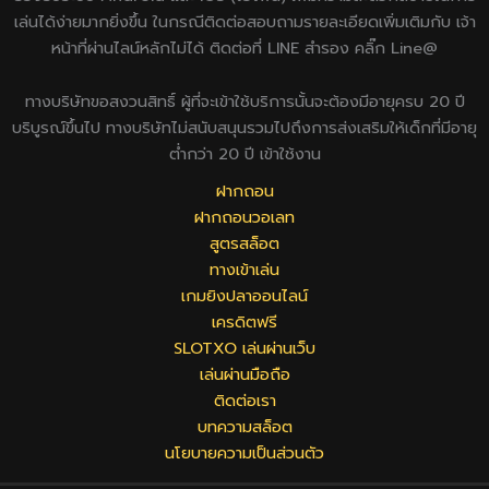
เล่นได้ง่ายมากยิ่งขึ้น ในกรณีติดต่อสอบถามรายละเอียดเพิ่มเติมกับ เจ้า
หน้าที่ผ่านไลน์หลักไม่ได้ ติดต่อที่ LINE สำรอง คลิ๊ก Line@
ทางบริษัทขอสงวนสิทธิ์ ผู้ที่จะเข้าใช้บริการนั้นจะต้องมีอายุครบ 20 ปี
บริบูรณ์ขึ้นไป ทางบริษัทไม่สนับสนุนรวมไปถึงการส่งเสริมให้เด็กที่มีอายุ
ต่ำกว่า 20 ปี เข้าใช้งาน
ฝากถอน
ฝากถอนวอเลท
สูตรสล็อต
ทางเข้าเล่น
เกมยิงปลาออนไลน์
เครดิตฟรี
SLOTXO เล่นผ่านเว็บ
เล่นผ่านมือถือ
ติดต่อเรา
บทความสล็อต
นโยบายความเป็นส่วนตัว